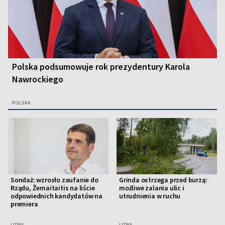
Polska podsumowuje rok prezydentury Karola
Nawrockiego
POLSKA
Sondaż: wzrosło zaufanie do
Grinda ostrzega przed burzą:
Rządu, Žemaitaitis na liście
możliwe zalania ulic i
odpowiednich kandydatów na
utrudnienia w ruchu
premiera
LITWA
LITWA