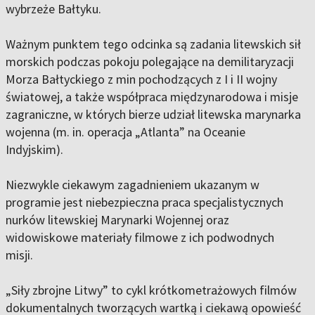
wybrzeże Bałtyku.
Ważnym punktem tego odcinka są zadania litewskich sił
morskich podczas pokoju polegające na demilitaryzacji
Morza Bałtyckiego z min pochodzących z I i II wojny
światowej, a także współpraca międzynarodowa i misje
zagraniczne, w których bierze udział litewska marynarka
wojenna (m. in. operacja „Atlanta” na Oceanie
Indyjskim).
Niezwykle ciekawym zagadnieniem ukazanym w
programie jest niebezpieczna praca specjalistycznych
nurków litewskiej Marynarki Wojennej oraz
widowiskowe materiały filmowe z ich podwodnych
misji.
„Siły zbrojne Litwy” to cykl krótkometrażowych filmów
dokumentalnych tworzących wartką i ciekawą opowieść