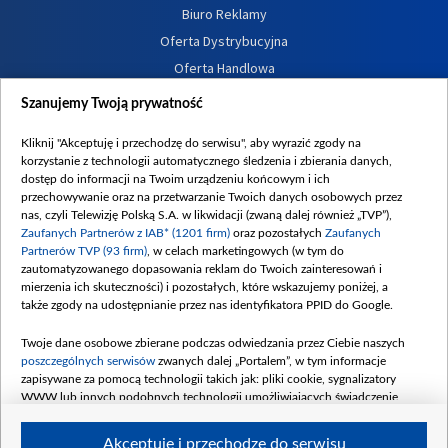
Biuro Reklamy
Oferta Dystrybucyjna
Oferta Handlowa
Dostępność
Szanujemy Twoją prywatność
Moje zgody
Kliknij "Akceptuję i przechodzę do serwisu", aby wyrazić zgody na
Procedura zgłoszeń wewnętrznych
korzystanie z technologii automatycznego śledzenia i zbierania danych,
dostęp do informacji na Twoim urządzeniu końcowym i ich
przechowywanie oraz na przetwarzanie Twoich danych osobowych przez
nas, czyli Telewizję Polską S.A. w likwidacji (zwaną dalej również „TVP”),
Zaufanych Partnerów z IAB* (1201 firm)
oraz pozostałych
Zaufanych
Partnerów TVP (93 firm)
, w celach marketingowych (w tym do
zautomatyzowanego dopasowania reklam do Twoich zainteresowań i
mierzenia ich skuteczności) i pozostałych, które wskazujemy poniżej, a
także zgody na udostępnianie przez nas identyfikatora PPID do Google.
Twoje dane osobowe zbierane podczas odwiedzania przez Ciebie naszych
poszczególnych serwisów
zwanych dalej „Portalem”, w tym informacje
zapisywane za pomocą technologii takich jak: pliki cookie, sygnalizatory
WWW lub innych podobnych technologii umożliwiających świadczenie
dopasowanych i bezpiecznych usług, personalizację treści oraz reklam,
udostępnianie funkcji mediów społecznościowych oraz analizowanie ruchu
Akceptuję i przechodzę do serwisu