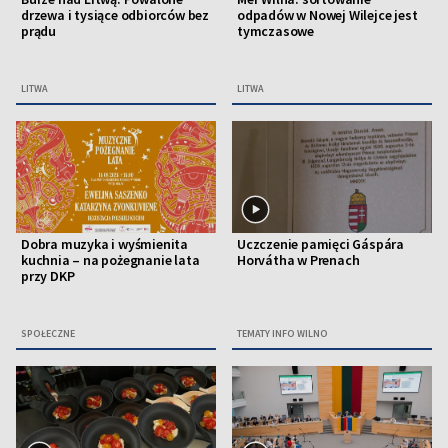
drzewa i tysiące odbiorców bez
odpadów w Nowej Wilejce jest
prądu
tymczasowe
LITWA
LITWA
Dobra muzyka i wyśmienita
Uczczenie pamięci Gáspára
kuchnia – na pożegnanie lata
Horvátha w Prenach
przy DKP
SPOŁECZNE
TEMATY INFO WILNO