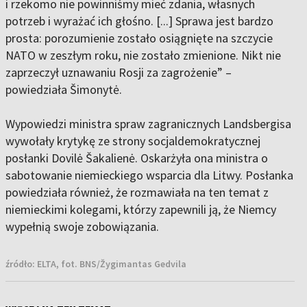
i rzekomo nie powinniśmy mieć zdania, własnych
potrzeb i wyrażać ich głośno. [...] Sprawa jest bardzo
prosta: porozumienie zostało osiągnięte na szczycie
NATO w zeszłym roku, nie zostało zmienione. Nikt nie
zaprzeczył uznawaniu Rosji za zagrożenie” –
powiedziała Šimonytė.
Wypowiedzi ministra spraw zagranicznych Landsbergisa
wywołały krytykę ze strony socjaldemokratycznej
posłanki Dovilė Šakalienė. Oskarżyła ona ministra o
sabotowanie niemieckiego wsparcia dla Litwy. Posłanka
powiedziała również, że rozmawiała na ten temat z
niemieckimi kolegami, którzy zapewnili ją, że Niemcy
wypełnią swoje zobowiązania.
źródło:
ELTA, fot. BNS/Žygimantas Gedvila