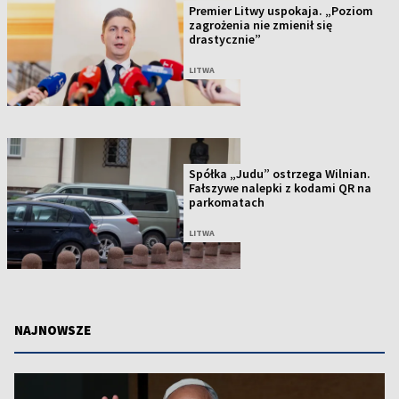
Premier Litwy uspokaja. „Poziom
zagrożenia nie zmienił się
drastycznie”
LITWA
Spółka „Judu” ostrzega Wilnian.
Fałszywe nalepki z kodami QR na
parkomatach
LITWA
NAJNOWSZE