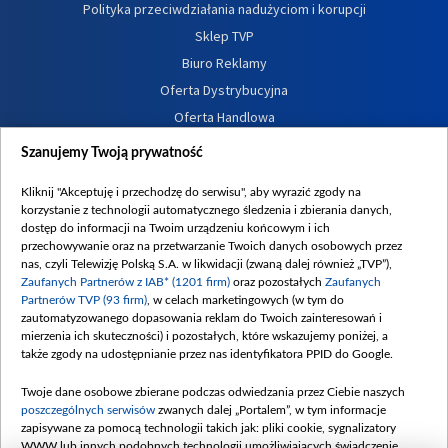
Polityka przeciwdziałania nadużyciom i korupcji
Sklep TVP
Biuro Reklamy
Oferta Dystrybucyjna
Oferta Handlowa
Dostępność
Szanujemy Twoją prywatność
Moje zgody
Kliknij "Akceptuję i przechodzę do serwisu", aby wyrazić zgody na
Procedura zgłoszeń wewnętrznych
korzystanie z technologii automatycznego śledzenia i zbierania danych,
dostęp do informacji na Twoim urządzeniu końcowym i ich
przechowywanie oraz na przetwarzanie Twoich danych osobowych przez
nas, czyli Telewizję Polską S.A. w likwidacji (zwaną dalej również „TVP”),
Zaufanych Partnerów z IAB* (1201 firm)
oraz pozostałych
Zaufanych
Partnerów TVP (93 firm)
, w celach marketingowych (w tym do
zautomatyzowanego dopasowania reklam do Twoich zainteresowań i
mierzenia ich skuteczności) i pozostałych, które wskazujemy poniżej, a
także zgody na udostępnianie przez nas identyfikatora PPID do Google.
Twoje dane osobowe zbierane podczas odwiedzania przez Ciebie naszych
poszczególnych serwisów
zwanych dalej „Portalem”, w tym informacje
zapisywane za pomocą technologii takich jak: pliki cookie, sygnalizatory
WWW lub innych podobnych technologii umożliwiających świadczenie