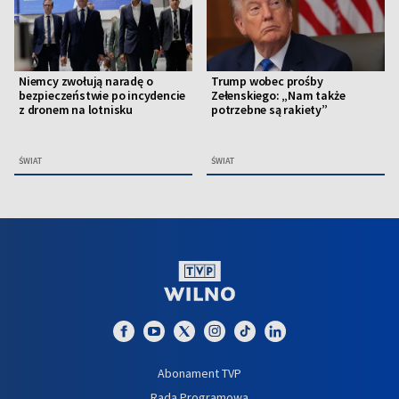
Niemcy zwołują naradę o
Trump wobec prośby
bezpieczeństwie po incydencie
Zełenskiego: „Nam także
z dronem na lotnisku
potrzebne są rakiety”
ŚWIAT
ŚWIAT
Abonament TVP
Rada Programowa