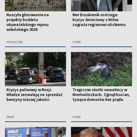
Ruszyło głosowanie na
Mer Druskienik ostrzega:
projekty budżetu
kryzys śmieciowy z Wilna
obywatelskiego rejonu
zagraża regionowi olickiemu
wileńskiego 2026
SPOŁECZNE
LITWA
Kryzys paliwowy w Rosji.
Tragiczne skutki nawałnicy w
Władze zezwalają na sprzedaż
Montwiliszkach. Zginął bocian,
benzyny niższej jakości
tysiące domostw bez prądu
ŚWIAT
LITWA