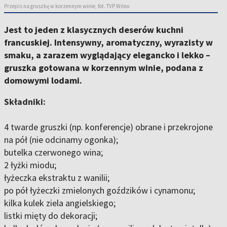
Przepis na gruszkę w korzennym winie, fot. TVP Wilno
Jest to jeden z klasycznych deserów kuchni
francuskiej. Intensywny, aromatyczny, wyrazisty w
smaku, a zarazem wyglądający elegancko i lekko –
gruszka gotowana w korzennym winie, podana z
domowymi lodami.
Składniki:
4 twarde gruszki (np. konferencje) obrane i przekrojone
na pół (nie odcinamy ogonka);
butelka czerwonego wina;
2 łyżki miodu;
łyżeczka ekstraktu z wanilii;
po pół łyżeczki zmielonych goździków i cynamonu;
kilka kulek ziela angielskiego;
listki mięty do dekoracji;