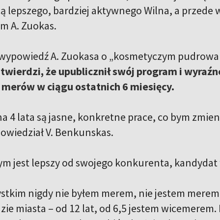
cą lepszego, bardziej aktywnego Wilna, a przede
m A. Zuokas.
 wypowiedź A. Zuokasa o „kosmetyczym pudrow
wierdzi, że upublicznił swój program i wyraźn
 merów w ciągu ostatnich 6 miesięcy.
na 4 lata są jasne, konkretne prace, co bym zmie
powiedział V. Benkunskas.
ym jest lepszy od swojego konkurenta, kandydat 
stkim nigdy nie byłem merem, nie jestem merem
dzie miasta – od 12 lat, od 6,5 jestem wicemerem.