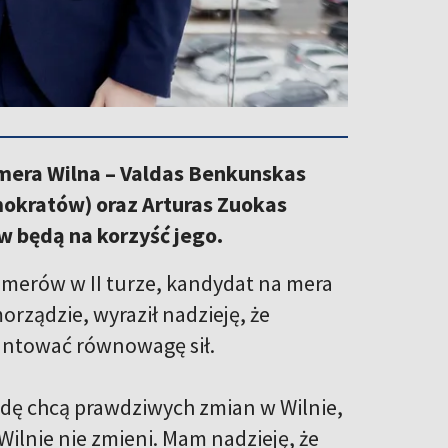
 mera Wilna – Valdas Benkunskas
mokratów) oraz Arturas Zuokas
ów będą na korzyść jego.
erów w II turze, kandydat na mera
rządzie, wyraził nadzieję, że
antować równowagę sił.
wdę chcą prawdziwych zmian w Wilnie,
Wilnie nie zmieni. Mam nadzieję, że