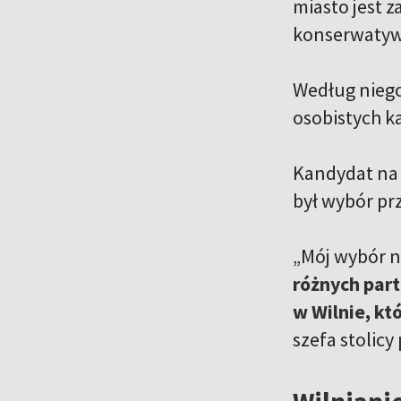
miasto jest z
konserwatyw
Według niego 
osobistych k
Kandydat na 
był wybór prz
„Mój wybór n
różnych part
w Wilnie, kt
szefa stolicy
Wilniani