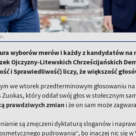
dis
I tura wyborów merów i każdy z kandydatów na
ązek Ojczyzny-Litewskich Chrześcijańskich De
ość i Sprawiedliwość) liczy, że większość głos
tym we wtorek przedterminowym głosowaniu na m
s Zuokas, który oddał swój głos w stołecznym samo
hcą prawdziwych zmian
i że on sam może zagwar
ilnianie są zmęczeni dyktaturą sloganów i napra
kosmetycznego pudrowania“, bo inaczej nic się w 