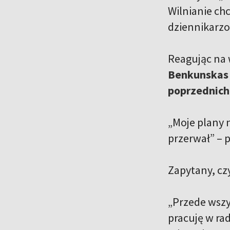
Wilnianie ch
dziennikarzo
Reagując na
Benkunskas t
poprzednich
„Moje plany 
przerwał” – 
Zapytany, cz
„Przede wszy
pracuję w ra