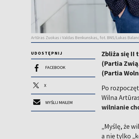
Artūras Zuokas i Valdas Benkunskas, fot. BNS/Lukas Balan
Zbliża się I
UDOSTĘPNIJ
(Partia Zwi
FACEBOOK
(Partia Woln
X
Po rozpoczę
Wilna Artūra
WYŚLIJ MAILEM
wilnianie c
„Myślę, że w
a nie tylko „