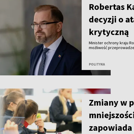
Robertas Ka
decyzji o a
krytyczną
Minister ochrony kraju R
możliwość przeprowadzeni
Bałtyckim z wykorzystani
konkretnej decyzji.
POLITYKA
Zmiany w 
mniejszośc
zapowiada 