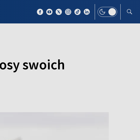
 TEMAT
WIĘCEJ
łosy swoich