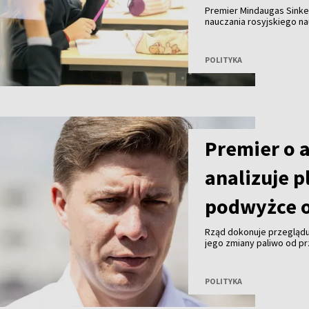
Premier Mindaugas Sinke
nauczania rosyjskiego n
eksperci dokonają przeg
POLITYKA
Premier o 
analizuje p
podwyżce o
Rząd dokonuje przeglądu
jego zmiany paliwo od pr
premier Mindaugas Sinkev
POLITYKA