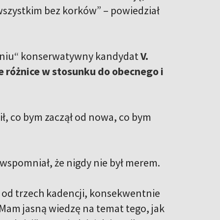
 wszystkim bez korków” – powiedział
aniu“ konserwatywny kandydat
V.
e różnice w stosunku do obecnego i
nił, co bym zaczął od nowa, co bym
wspomniał, że nigdy nie był merem.
 od trzech kadencji, konsekwentnie
 Mam jasną wiedzę na temat tego, jak