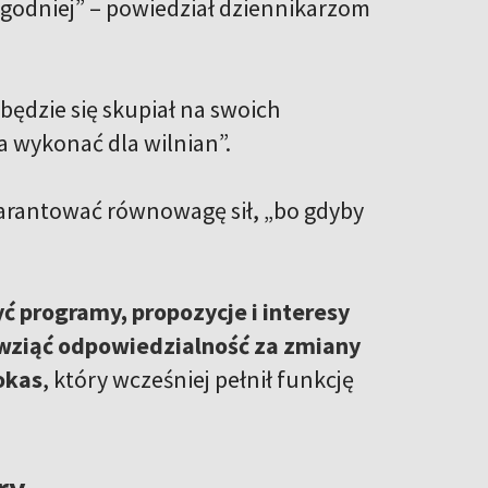
wygodniej” – powiedział dziennikarzom
będzie się skupiał na swoich
a wykonać dla wilnian”.
warantować równowagę sił, „bo gdyby
 programy, propozycje i interesy
e wziąć odpowiedzialność za zmiany
okas
, który wcześniej pełnił funkcję
ry