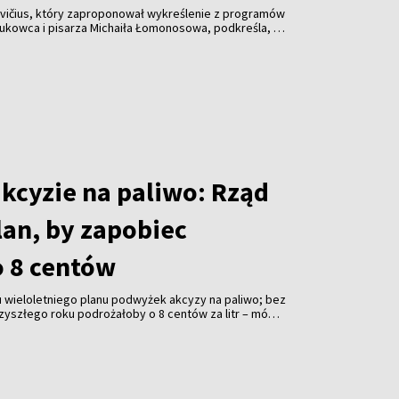
vičius, który zaproponował wykreślenie z programów
aukowca i pisarza Michaiła Łomonosowa, podkreśla, że
lądu również innych autorów.
akcyzie na paliwo: Rząd
lan, by zapobiec
 8 centów
 wieloletniego planu podwyżek akcyzy na paliwo; bez
zyszłego roku podrożałoby o 8 centów za litr – mówi
ičius.