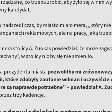
arządzane, co trzeba zrobić, aby żyło się w nim 
ny kandydat.
nadszedł czas, by miasto miało mera, „który nie 
ampaniach reklamowych, ale na pracy, jaką trzeb
mera stolicy A. Zuokas powiedział, że może zag
eciwny”, w stolicy nic by się nie zmieniło.
a prezydenta miasta
pozwoliłby mi zrównoważyć
ii, które zdobyły zaufanie wilnian i oczywiści
óre są naprawdę potrzebne” – powiedział A. Zu
 przez trzy kadencje.
e odpowiedzialnie patrzą na wybo