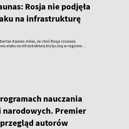
unas: Rosja nie podjęła
taku na infrastrukturę
obertas Kaunas mówi, że choć Rosja rozważa
a ataku na infrastrukturę krytyczną w regionie
em ukraińskich dronów, nie ma w tej sprawie
programach nauczania
i narodowych. Premier
przegląd autorów