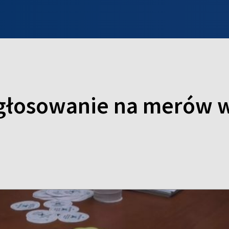
INFO WILNO
WILNO NA DZIEŃ DOBRY
PROGRAMY
ZGŁOŚ
łosowanie na merów w 