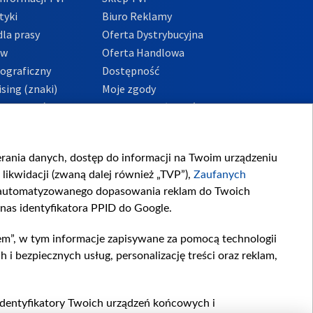
tyki
Biuro Reklamy
la prasy
Oferta Dystrybucyjna
ów
Oferta Handlowa
tograficzny
Dostępność
sing (znaki)
Moje zgody
Prywatności
Procedura zgłoszeń
wewnętrznych
przeciwdziałania
m i korupcji
ierania danych, dostęp do informacji na Twoim urządzeniu
likwidacji (zwaną dalej również „TVP”),
Zaufanych
zautomatyzowanego dopasowania reklam do Twoich
 nas identyfikatora PPID do Google.
em”, w tym informacje zapisywane za pomocą technologii
 bezpiecznych usług, personalizację treści oraz reklam,
, identyfikatory Twoich urządzeń końcowych i