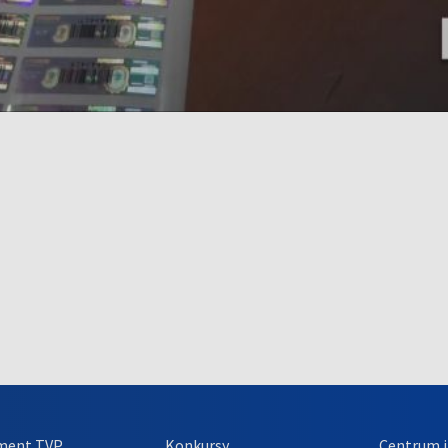
ment TVP
Konkursy
Centrum i