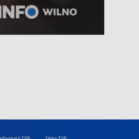
nformacji TVP
Sklep TVP