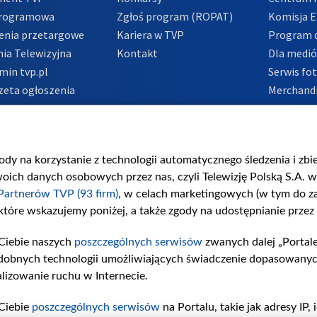
Programowa
Zgłoś program (ROPAT)
Komisja E
enia przetargowe
Kariera w TVP
Program d
ia Telewizyjna
Kontakt
Dla medi
min tvp.pl
Serwis fo
zeta ogłoszenia
Merchandi
acje o nadawcy
Polityka 
Polityka 
nadużycio
gody na korzystanie z technologii automatycznego śledzenia i zb
ch danych osobowych przez nas, czyli Telewizję Polską S.A. w 
Partnerów TVP (93 firm)
, w celach marketingowych (w tym do 
 które wskazujemy poniżej, a także zgody na udostępnianie przez
Ciebie naszych
poszczególnych serwisów
zwanych dalej „Portal
dobnych technologii umożliwiających świadczenie dopasowanych i
lizowanie ruchu w Internecie.
Ciebie
poszczególnych serwisów
na Portalu, takie jak adresy IP