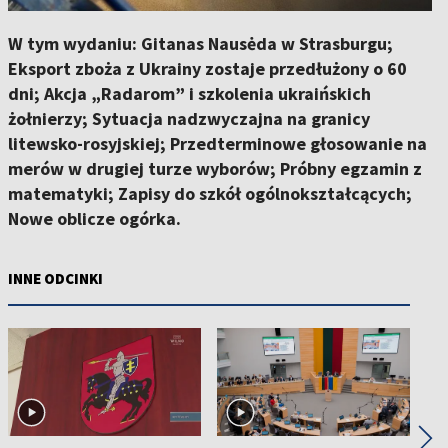
W tym wydaniu: Gitanas Nausėda w Strasburgu;
Eksport zboża z Ukrainy zostaje przedłużony o 60
dni; Akcja „Radarom” i szkolenia ukraińskich
żołnierzy; Sytuacja nadzwyczajna na granicy
litewsko-rosyjskiej; Przedterminowe głosowanie na
merów w drugiej turze wyborów; Próbny egzamin z
matematyki; Zapisy do szkół ogólnokształcących;
Nowe oblicze ogórka.
INNE ODCINKI
◀
▶