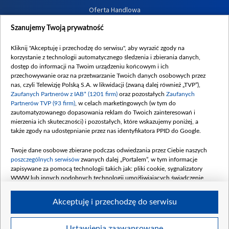
Oferta Handlowa
Dostępność
Szanujemy Twoją prywatność
Moje zgody
Kliknij "Akceptuję i przechodzę do serwisu", aby wyrazić zgody na
Procedura zgłoszeń wewnętrznych
korzystanie z technologii automatycznego śledzenia i zbierania danych,
dostęp do informacji na Twoim urządzeniu końcowym i ich
przechowywanie oraz na przetwarzanie Twoich danych osobowych przez
nas, czyli Telewizję Polską S.A. w likwidacji (zwaną dalej również „TVP”),
Zaufanych Partnerów z IAB* (1201 firm)
oraz pozostałych
Zaufanych
Partnerów TVP (93 firm)
, w celach marketingowych (w tym do
zautomatyzowanego dopasowania reklam do Twoich zainteresowań i
mierzenia ich skuteczności) i pozostałych, które wskazujemy poniżej, a
także zgody na udostępnianie przez nas identyfikatora PPID do Google.
Twoje dane osobowe zbierane podczas odwiedzania przez Ciebie naszych
poszczególnych serwisów
zwanych dalej „Portalem”, w tym informacje
zapisywane za pomocą technologii takich jak: pliki cookie, sygnalizatory
WWW lub innych podobnych technologii umożliwiających świadczenie
dopasowanych i bezpiecznych usług, personalizację treści oraz reklam,
udostępnianie funkcji mediów społecznościowych oraz analizowanie ruchu
Akceptuję i przechodzę do serwisu
w Internecie.
Twoje dane osobowe zbierane podczas odwiedzania przez Ciebie
Ustawienia zaawansowane