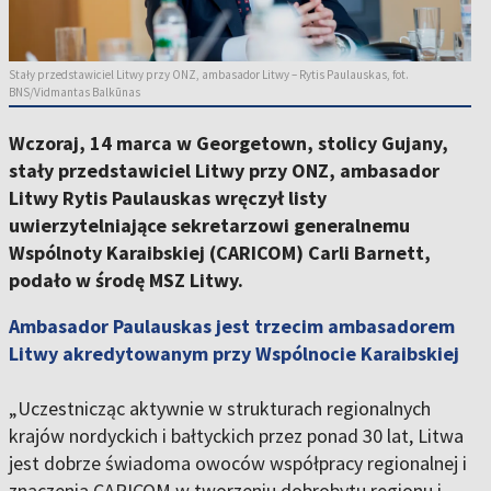
Stały przedstawiciel Litwy przy ONZ, ambasador Litwy – Rytis Paulauskas, fot.
BNS/Vidmantas Balkūnas
Wczoraj, 14 marca w Georgetown, stolicy Gujany,
stały przedstawiciel Litwy przy ONZ, ambasador
Litwy Rytis Paulauskas wręczył listy
uwierzytelniające sekretarzowi generalnemu
Wspólnoty Karaibskiej (CARICOM) Carli Barnett,
podało w środę MSZ Litwy.
Ambasador Paulauskas jest trzecim ambasadorem
Litwy akredytowanym przy Wspólnocie Karaibskiej
„Uczestnicząc aktywnie w strukturach regionalnych
krajów nordyckich i bałtyckich przez ponad 30 lat, Litwa
jest dobrze świadoma owoców współpracy regionalnej i
znaczenia CARICOM w tworzeniu dobrobytu regionu i