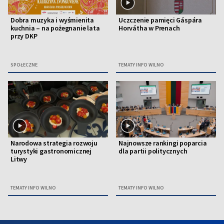
Dobra muzyka i wyśmienita
Uczczenie pamięci Gáspára
kuchnia – na pożegnanie lata
Horvátha w Prenach
przy DKP
SPOŁECZNE
TEMATY INFO WILNO
Narodowa strategia rozwoju
Najnowsze rankingi poparcia
turystyki gastronomicznej
dla partii politycznych
Litwy
TEMATY INFO WILNO
TEMATY INFO WILNO