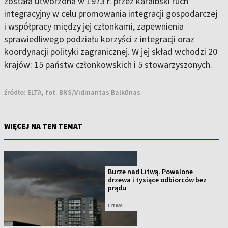
została utworzona w 1973 r. przez karaibski ruch
integracyjny w celu promowania integracji gospodarczej
i współpracy między jej członkami, zapewnienia
sprawiedliwego podziału korzyści z integracji oraz
koordynacji polityki zagranicznej. W jej skład wchodzi 20
krajów: 15 państw członkowskich i 5 stowarzyszonych.
źródło:
ELTA, fot. BNS/Vidmantas Balkūnas
WIĘCEJ NA TEN TEMAT
Burze nad Litwą. Powalone
drzewa i tysiące odbiorców bez
prądu
LITWA