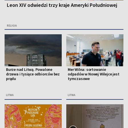
Leon XIV odwiedzi trzy kraje Ameryki Południowej
RELIGIA
Burze nad Litwą. Powalone
Mer Wilna: sortowanie
drzewa i tysiące odbiorców bez
odpadów w Nowej Wilejce jest
prądu
tymczasowe
LITWA
LITWA