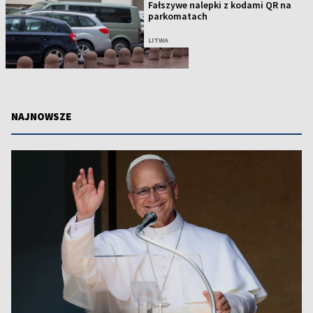
Fałszywe nalepki z kodami QR na
parkomatach
LITWA
NAJNOWSZE