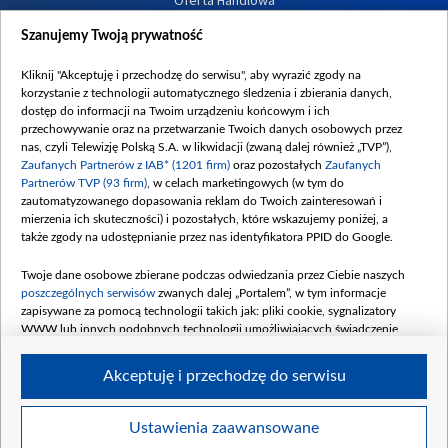
Dostępność
Szanujemy Twoją prywatność
Moje zgody
Kliknij "Akceptuję i przechodzę do serwisu", aby wyrazić zgody na
Procedura zgłoszeń wewnętrznych
korzystanie z technologii automatycznego śledzenia i zbierania danych,
dostęp do informacji na Twoim urządzeniu końcowym i ich
przechowywanie oraz na przetwarzanie Twoich danych osobowych przez
nas, czyli Telewizję Polską S.A. w likwidacji (zwaną dalej również „TVP”),
Zaufanych Partnerów z IAB* (1201 firm)
oraz pozostałych
Zaufanych
Partnerów TVP (93 firm)
, w celach marketingowych (w tym do
zautomatyzowanego dopasowania reklam do Twoich zainteresowań i
mierzenia ich skuteczności) i pozostałych, które wskazujemy poniżej, a
także zgody na udostępnianie przez nas identyfikatora PPID do Google.
Twoje dane osobowe zbierane podczas odwiedzania przez Ciebie naszych
poszczególnych serwisów
zwanych dalej „Portalem”, w tym informacje
zapisywane za pomocą technologii takich jak: pliki cookie, sygnalizatory
WWW lub innych podobnych technologii umożliwiających świadczenie
dopasowanych i bezpiecznych usług, personalizację treści oraz reklam,
udostępnianie funkcji mediów społecznościowych oraz analizowanie ruchu
Akceptuję i przechodzę do serwisu
w Internecie.
Twoje dane osobowe zbierane podczas odwiedzania przez Ciebie
Ustawienia zaawansowane
poszczególnych serwisów
na Portalu, takie jak adresy IP, identyfikatory