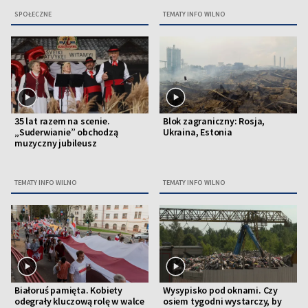
SPOŁECZNE
TEMATY INFO WILNO
35 lat razem na scenie.
Blok zagraniczny: Rosja,
„Suderwianie” obchodzą
Ukraina, Estonia
muzyczny jubileusz
TEMATY INFO WILNO
TEMATY INFO WILNO
Białoruś pamięta. Kobiety
Wysypisko pod oknami. Czy
odegrały kluczową rolę w walce
osiem tygodni wystarczy, by