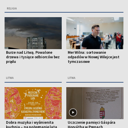
RELIGIA
Burze nad Litwą. Powalone
Mer Wilna: sortowanie
drzewa i tysiące odbiorców bez
odpadów w Nowej Wilejce jest
prądu
tymczasowe
LITWA
LITWA
Dobra muzyka i wyśmienita
Uczczenie pamięci Gáspára
kuchnia – na pożegnanie lata
Horvátha w Prenach