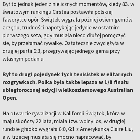
Był to jednak jeden z nielicznych momentów, kiedy 83. w
światowym rankingu Cirstea postawiła polskiej
faworytce opór. Świątek wygrała później osiem gemów
z rzędu, trudności napotykając jedynie w ostatnim
pierwszego seta, gdy musiała nieco dłużej pomęczyć
się, by przełamać rywalkę. Ostatecznie zwyciężyła w
drugiej partii 6:3, przegrywając jednego gema przy
własnym podaniu.
Był to drugi pojedynek tych tenisistek w elitarnych
rozgrywkach. Polka była także lepsza w 1/8 finału
ubiegłorocznej edycji wielkoszlemowego Australian
Open.
Na otwarcie rywalizacji w Kalifornii Świątek, która w
maju skończy 22 lata, miała tzw. wolny los, w drugiej
rundzie gładko wygrała 6:0, 6:1 z Amerykanką Claire Liu,
a w trzeciej musiała się mocno napracować, by