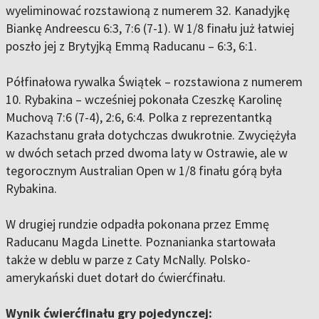
wyeliminować rozstawioną z numerem 32. Kanadyjkę
Biankę Andreescu 6:3, 7:6 (7-1). W 1/8 finału już łatwiej
poszło jej z Brytyjką Emmą Raducanu – 6:3, 6:1.
Półfinałowa rywalka Świątek – rozstawiona z numerem
10. Rybakina – wcześniej pokonała Czeszkę Karolinę
Muchovą 7:6 (7-4), 2:6, 6:4. Polka z reprezentantką
Kazachstanu grała dotychczas dwukrotnie. Zwyciężyła
w dwóch setach przed dwoma laty w Ostrawie, ale w
tegorocznym Australian Open w 1/8 finału górą była
Rybakina.
W drugiej rundzie odpadła pokonana przez Emmę
Raducanu Magda Linette. Poznanianka startowała
także w deblu w parze z Caty McNally. Polsko-
amerykański duet dotarł do ćwierćfinału.
Wynik ćwierćfinału gry pojedynczej: