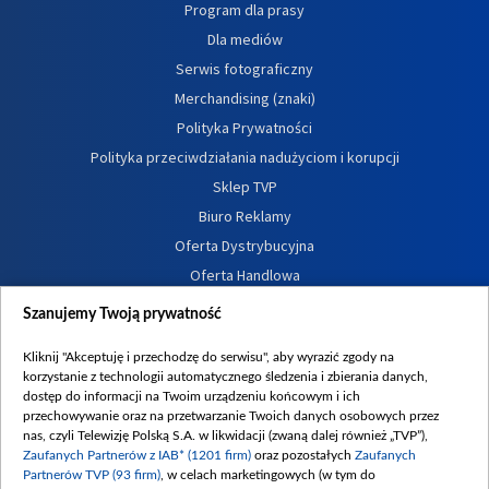
Program dla prasy
Dla mediów
Serwis fotograficzny
Merchandising (znaki)
Polityka Prywatności
Polityka przeciwdziałania nadużyciom i korupcji
Sklep TVP
Biuro Reklamy
Oferta Dystrybucyjna
Oferta Handlowa
Dostępność
Szanujemy Twoją prywatność
Moje zgody
Kliknij "Akceptuję i przechodzę do serwisu", aby wyrazić zgody na
Procedura zgłoszeń wewnętrznych
korzystanie z technologii automatycznego śledzenia i zbierania danych,
dostęp do informacji na Twoim urządzeniu końcowym i ich
przechowywanie oraz na przetwarzanie Twoich danych osobowych przez
nas, czyli Telewizję Polską S.A. w likwidacji (zwaną dalej również „TVP”),
Zaufanych Partnerów z IAB* (1201 firm)
oraz pozostałych
Zaufanych
Partnerów TVP (93 firm)
, w celach marketingowych (w tym do