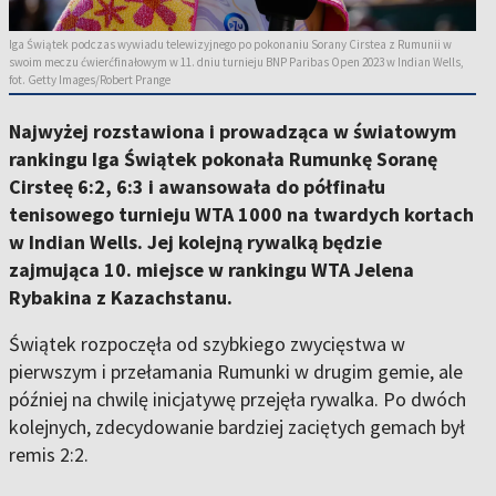
Iga Świątek podczas wywiadu telewizyjnego po pokonaniu Sorany Cirstea z Rumunii w
swoim meczu ćwierćfinałowym w 11. dniu turnieju BNP Paribas Open 2023 w Indian Wells,
fot. Getty Images/Robert Prange
Najwyżej rozstawiona i prowadząca w światowym
rankingu Iga Świątek pokonała Rumunkę Soranę
Cirsteę 6:2, 6:3 i awansowała do półfinału
tenisowego turnieju WTA 1000 na twardych kortach
w Indian Wells. Jej kolejną rywalką będzie
zajmująca 10. miejsce w rankingu WTA Jelena
Rybakina z Kazachstanu.
Świątek rozpoczęła od szybkiego zwycięstwa w
pierwszym i przełamania Rumunki w drugim gemie, ale
później na chwilę inicjatywę przejęła rywalka. Po dwóch
kolejnych, zdecydowanie bardziej zaciętych gemach był
remis 2:2.