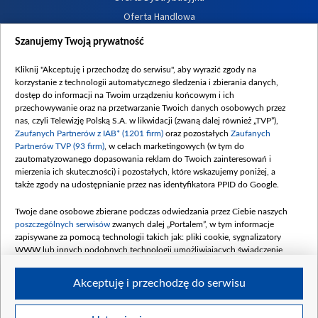
Oferta Handlowa
Dostępność
Szanujemy Twoją prywatność
Moje zgody
Kliknij "Akceptuję i przechodzę do serwisu", aby wyrazić zgody na
Procedura zgłoszeń wewnętrznych
korzystanie z technologii automatycznego śledzenia i zbierania danych,
dostęp do informacji na Twoim urządzeniu końcowym i ich
przechowywanie oraz na przetwarzanie Twoich danych osobowych przez
nas, czyli Telewizję Polską S.A. w likwidacji (zwaną dalej również „TVP”),
Zaufanych Partnerów z IAB* (1201 firm)
oraz pozostałych
Zaufanych
Partnerów TVP (93 firm)
, w celach marketingowych (w tym do
zautomatyzowanego dopasowania reklam do Twoich zainteresowań i
mierzenia ich skuteczności) i pozostałych, które wskazujemy poniżej, a
także zgody na udostępnianie przez nas identyfikatora PPID do Google.
Twoje dane osobowe zbierane podczas odwiedzania przez Ciebie naszych
poszczególnych serwisów
zwanych dalej „Portalem”, w tym informacje
zapisywane za pomocą technologii takich jak: pliki cookie, sygnalizatory
WWW lub innych podobnych technologii umożliwiających świadczenie
dopasowanych i bezpiecznych usług, personalizację treści oraz reklam,
udostępnianie funkcji mediów społecznościowych oraz analizowanie ruchu
Akceptuję i przechodzę do serwisu
w Internecie.
Twoje dane osobowe zbierane podczas odwiedzania przez Ciebie