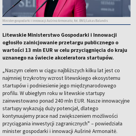
Minister gospodarki i innowacji Aušrinė Armonaitė, fot. BNS/Lukas Balandis
Litewskie Ministerstwo Gospodarki i Innowacji
ogłosiło zainicjowanie przetargu publicznego o
wartości 13 mln EUR w celu przyciągnięcia do kraju
uznanego na świecie akceleratora startupów.
„Naszym celem w ciągu najbliższych kilku lat jest co
najmniej trzykrotny wzrost litewskiego ekosystemu
startupów i podniesienie jego międzynarodowego
profilu. W ubiegłym roku w litewskie startupy
zainwestowano ponad 240 mln EUR. Nasze innowacyjne
startupy wykazują duży potencjał, dlatego
kontynuujemy prace nad zwiększeniem możliwości
przyciągania inwestycji zagranicznych” – powiedziała
minister gospodarki i innowacji Aušrinė Armonaitė.