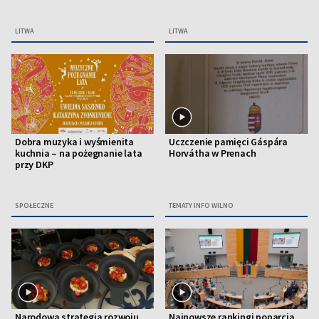
LITWA
LITWA
Dobra muzyka i wyśmienita
Uczczenie pamięci Gáspára
kuchnia – na pożegnanie lata
Horvátha w Prenach
przy DKP
SPOŁECZNE
TEMATY INFO WILNO
Narodowa strategia rozwoju
Najnowsze rankingi poparcia