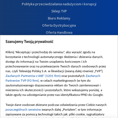
Polityka przeciwdziałania nadużyciom i korupcji
Sklep TVP
Biuro Reklamy
Oferta Dystrybucyjna
Oferta Handlowa
Dostępność
Szanujemy Twoją prywatność
Moje zgody
Kliknij "Akceptuję i przechodzę do serwisu", aby wyrazić zgody na
Procedura zgłoszeń wewnętrznych
korzystanie z technologii automatycznego śledzenia i zbierania danych,
dostęp do informacji na Twoim urządzeniu końcowym i ich
przechowywanie oraz na przetwarzanie Twoich danych osobowych przez
nas, czyli Telewizję Polską S.A. w likwidacji (zwaną dalej również „TVP”),
Zaufanych Partnerów z IAB* (1201 firm)
oraz pozostałych
Zaufanych
Partnerów TVP (93 firm)
, w celach marketingowych (w tym do
zautomatyzowanego dopasowania reklam do Twoich zainteresowań i
mierzenia ich skuteczności) i pozostałych, które wskazujemy poniżej, a
także zgody na udostępnianie przez nas identyfikatora PPID do Google.
Twoje dane osobowe zbierane podczas odwiedzania przez Ciebie naszych
poszczególnych serwisów
zwanych dalej „Portalem”, w tym informacje
zapisywane za pomocą technologii takich jak: pliki cookie, sygnalizatory