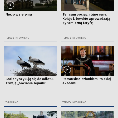
Niebo w sierpniu
Ten sam pociąg, różne ceny.
Koleje Litewskie wprowadzają
dynamiczną taryfę
TEMATY INFO WILNO
TEMATY INFO WILNO
Bociany szykują się do odlotu.
Petrauskas członkiem Polskiej
Trwają „bocianie sejmiki”
Akademii
TVP WILNO
TEMATY INFO WILNO