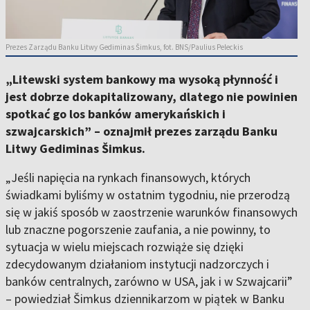
Prezes Zarządu Banku Litwy Gediminas Šimkus, fot. BNS/Paulius Peleckis
„Litewski system bankowy ma wysoką płynność i
jest dobrze dokapitalizowany, dlatego nie powinien
spotkać go los banków amerykańskich i
szwajcarskich” – oznajmił prezes zarządu Banku
Litwy Gediminas Šimkus.
„Jeśli napięcia na rynkach finansowych, których
świadkami byliśmy w ostatnim tygodniu, nie przerodzą
się w jakiś sposób w zaostrzenie warunków finansowych
lub znaczne pogorszenie zaufania, a nie powinny, to
sytuacja w wielu miejscach rozwiąże się dzięki
zdecydowanym działaniom instytucji nadzorczych i
banków centralnych, zarówno w USA, jak i w Szwajcarii”
– powiedział Šimkus dziennikarzom w piątek w Banku