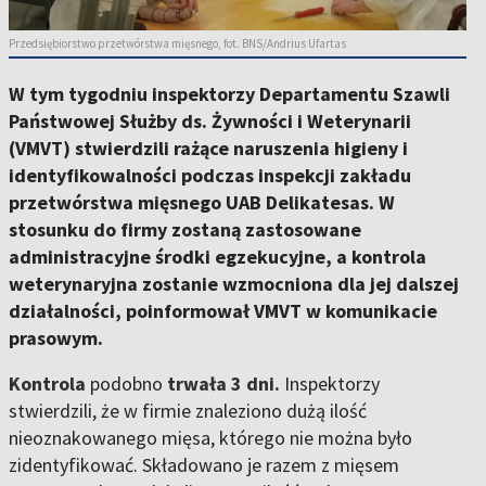
Przedsiębiorstwo przetwórstwa mięsnego, fot. BNS/Andrius Ufartas
W tym tygodniu inspektorzy Departamentu Szawli
Państwowej Służby ds. Żywności i Weterynarii
(VMVT) stwierdzili rażące naruszenia higieny i
identyfikowalności podczas inspekcji zakładu
przetwórstwa mięsnego UAB Delikatesas. W
stosunku do firmy zostaną zastosowane
administracyjne środki egzekucyjne, a kontrola
weterynaryjna zostanie wzmocniona dla jej dalszej
działalności, poinformował VMVT w komunikacie
prasowym.
Kontrola
podobno
trwała 3 dni.
Inspektorzy
stwierdzili, że w firmie znaleziono dużą ilość
nieoznakowanego mięsa, którego nie można było
zidentyfikować. Składowano je razem z mięsem