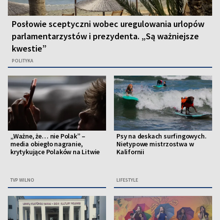
Posłowie sceptyczni wobec uregulowania urlopów
parlamentarzystów i prezydenta. „Są ważniejsze
kwestie”
POLITYKA
„Ważne, że… nie Polak” –
Psy na deskach surfingowych.
media obiegło nagranie,
Nietypowe mistrzostwa w
krytykujące Polaków na Litwie
Kalifornii
TVP WILNO
LIFESTYLE