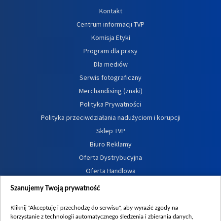
Kontakt
Centrum informacji TVP
Komisja Etyki
Program dla prasy
Dla mediów
Serwis fotograficzny
Merchandising (znaki)
Polityka Prywatności
Polityka przeciwdziałania nadużyciom i korupcji
Sklep TVP
Biuro Reklamy
Oferta Dystrybucyjna
Oferta Handlowa
Dostępność
Szanujemy Twoją prywatność
Moje zgody
Kliknij "Akceptuję i przechodzę do serwisu", aby wyrazić zgody na
Procedura zgłoszeń wewnętrznych
korzystanie z technologii automatycznego śledzenia i zbierania danych,