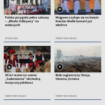
Polska przygoda pełna zabawy
Mrągowo szykuje się na święto
– „Młodzi Odkrywcy” na
Kresów. Wielki koncert już
wakacjach
wkrótce
SPOŁECZNE
TEMATY INFO WILNO
35 lat razem na scenie.
Blok zagraniczny: Rosja,
„Suderwianie” obchodzą
Ukraina, Estonia
muzyczny jubileusz
TEMATY INFO WILNO
TEMATY INFO WILNO