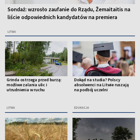
Sondaż: wzrosło zaufanie do Rządu, Žemaitaitis na
liście odpowiednich kandydatów na premiera
LITWA
Grinda ostrzega przed burzą:
Dokąd na studia? Polscy
możliwe zalania ulic i
absolwenci na Litwie ruszają
utrudnienia w ruchu
na podbój uczelni
LITWA
EDUKACJA