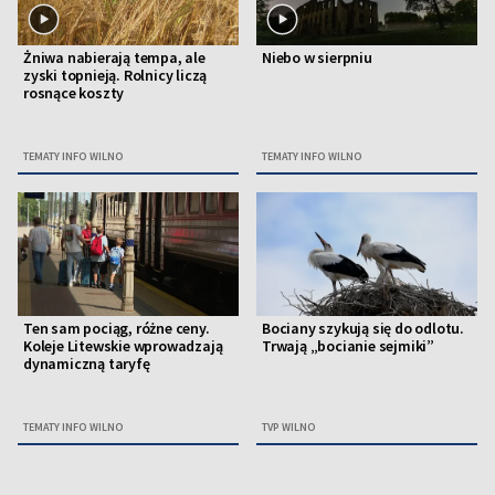
Żniwa nabierają tempa, ale
Niebo w sierpniu
zyski topnieją. Rolnicy liczą
rosnące koszty
TEMATY INFO WILNO
TEMATY INFO WILNO
Ten sam pociąg, różne ceny.
Bociany szykują się do odlotu.
Koleje Litewskie wprowadzają
Trwają „bocianie sejmiki”
dynamiczną taryfę
TEMATY INFO WILNO
TVP WILNO