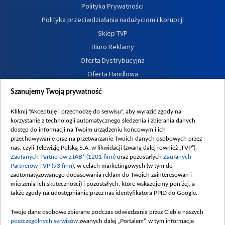
Polityka Prywatności
Polityka przeciwdziałania nadużyciom i korupcji
Sklep TVP
Biuro Reklamy
Oferta Dystrybucyjna
Oferta Handlowa
Dostępność
Szanujemy Twoją prywatność
Moje zgody
Kliknij "Akceptuję i przechodzę do serwisu", aby wyrazić zgody na
Procedura zgłoszeń wewnętrznych
korzystanie z technologii automatycznego śledzenia i zbierania danych,
dostęp do informacji na Twoim urządzeniu końcowym i ich
przechowywanie oraz na przetwarzanie Twoich danych osobowych przez
nas, czyli Telewizję Polską S.A. w likwidacji (zwaną dalej również „TVP”),
Zaufanych Partnerów z IAB* (1201 firm)
oraz pozostałych
Zaufanych
Partnerów TVP (93 firm)
, w celach marketingowych (w tym do
zautomatyzowanego dopasowania reklam do Twoich zainteresowań i
mierzenia ich skuteczności) i pozostałych, które wskazujemy poniżej, a
także zgody na udostępnianie przez nas identyfikatora PPID do Google.
Twoje dane osobowe zbierane podczas odwiedzania przez Ciebie naszych
poszczególnych serwisów
zwanych dalej „Portalem”, w tym informacje