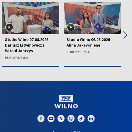
◀
▶
Studio Wilno 07.08.2026 -
Studio Wilno 06.08.2026 -
St
Dariusz Litwinowicz i
Alina Jakavonienė
D
Witold Janczys
C
PUBLICYSTYKA
PUBLICYSTYKA
P