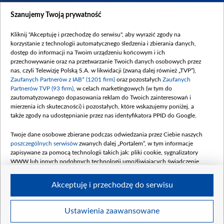
Dostępność
Szanujemy Twoją prywatność
Moje zgody
Kliknij "Akceptuję i przechodzę do serwisu", aby wyrazić zgody na
Procedura zgłoszeń wewnętrznych
korzystanie z technologii automatycznego śledzenia i zbierania danych,
dostęp do informacji na Twoim urządzeniu końcowym i ich
przechowywanie oraz na przetwarzanie Twoich danych osobowych przez
nas, czyli Telewizję Polską S.A. w likwidacji (zwaną dalej również „TVP”),
Zaufanych Partnerów z IAB* (1201 firm)
oraz pozostałych
Zaufanych
Partnerów TVP (93 firm)
, w celach marketingowych (w tym do
zautomatyzowanego dopasowania reklam do Twoich zainteresowań i
mierzenia ich skuteczności) i pozostałych, które wskazujemy poniżej, a
także zgody na udostępnianie przez nas identyfikatora PPID do Google.
Twoje dane osobowe zbierane podczas odwiedzania przez Ciebie naszych
poszczególnych serwisów
zwanych dalej „Portalem”, w tym informacje
zapisywane za pomocą technologii takich jak: pliki cookie, sygnalizatory
WWW lub innych podobnych technologii umożliwiających świadczenie
dopasowanych i bezpiecznych usług, personalizację treści oraz reklam,
udostępnianie funkcji mediów społecznościowych oraz analizowanie ruchu
Akceptuję i przechodzę do serwisu
w Internecie.
Twoje dane osobowe zbierane podczas odwiedzania przez Ciebie
Ustawienia zaawansowane
poszczególnych serwisów
na Portalu, takie jak adresy IP, identyfikatory