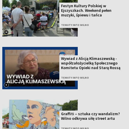
Festyn Kultury Polskiej w
Ejszyszkach. Weekend pełen
muzyki, śpiewu i tańca
TEMATY INFO WILNO
Wywiad z Alicją Klimaszewską -
współzałożycielką Społecznego
Komitetu Opieki nad Starą Rossą
TEMATY INFO WILNO
Graffiti – sztuka czy wandalizm?
Wilno odkrywa siłę street artu
TEMATY INFO WILNO