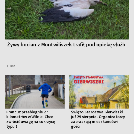
Żywy bocian z Montwiliszek trafił pod opiekę służb
LITWA
Francuz przebiegnie 27
Święto Starostwa Gierwiszki
kilometrów w Wilnie. Chce
już 29 sierpnia. Organizatorzy
zwrócić uwagę na cukrzycę
zapraszają mieszkańców i
typu 1
gości