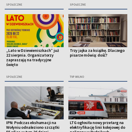
SPOŁECZNE
SPOŁECZNE
„Lato w Dziewieniszkach” już
Trzy jajka za książkę. Dlaczego
22 sierpnia. Organizatorzy
pisarze mówią: dość?
zapraszają na tradycyjne
święto
SPOŁECZNE
TVP WILNO
IPN: Podczas ekshumacji na
LTG ogłosiła nowy przetarg na
Wołyniu odnaleziono szczątki
elektryfikację linii kolejowej do