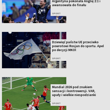
Argentyna pokonała Anglię 2:1 i
awansowała do finału
SPORT
Dziewięć państw UE przeciwko
powrotowi Rosjan do sportu. Apel
po decyzji MKOl
SPORT
Mundial 2026 pod znakiem
sensacji i kontrowersji. VAR,
upały i wielkie niespodzianki
SPORT