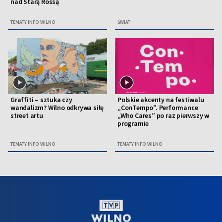
nad Starą Rossą
TEMATY INFO WILNO
ŚWIAT
Graffiti – sztuka czy
Polskie akcenty na festiwalu
wandalizm? Wilno odkrywa siłę
„ConTempo”. Performance
street artu
„Who Cares” po raz pierwszy w
programie
TEMATY INFO WILNO
TEMATY INFO WILNO