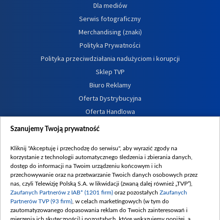
Dla mediów
Serwis fotograficzny
Merchandising (znaki)
Polityka Prywatności
Polityka przeciwdziałania nadużyciom i korupcji
Sklep TVP
Biuro Reklamy
Oferta Dystrybucyjna
Oferta Handlowa
Dostępność
Szanujemy Twoją prywatność
Moje zgody
Kliknij "Akceptuję i przechodzę do serwisu", aby wyrazić zgody na
Procedura zgłoszeń wewnętrznych
korzystanie z technologii automatycznego śledzenia i zbierania danych,
dostęp do informacji na Twoim urządzeniu końcowym i ich
przechowywanie oraz na przetwarzanie Twoich danych osobowych przez
nas, czyli Telewizję Polską S.A. w likwidacji (zwaną dalej również „TVP”),
Zaufanych Partnerów z IAB* (1201 firm)
oraz pozostałych
Zaufanych
Partnerów TVP (93 firm)
, w celach marketingowych (w tym do
zautomatyzowanego dopasowania reklam do Twoich zainteresowań i
mierzenia ich skuteczności) i pozostałych, które wskazujemy poniżej, a