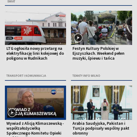
ŚWIAT
LTG ogłosiła nowy przetarg na
Festyn Kultury Polskiej w
elektryfikację linii kolejowej do
Ejszyszkach. Weekend pełen
poligonu w Rudnikach
muzyki, śpiewu i tańca
TRANSPORT I KOMUNIKACJA
TEMATY INFO WILNO
Wywiad z Alicją Klimaszewską -
Arabia Saudyjska, Pakistan i
współzałożycielką
Turcja podpisały wspólny pakt
Społecznego Komitetu Opieki
obronny