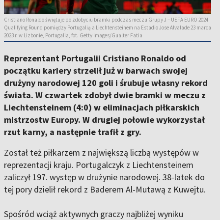
Cristiano Ronaldo świętuje po zdobyciu bramki podczas meczu Grupy J – UEFA EURO 2024
Qualifying Round pomiędzy Portugalią a Liechtensteinem na Estadio Jose Alvalade 23 marca
2023 r. w Lizbonie, Portugalia, fot. Getty Images/Gualter Fatia
Reprezentant Portugalii Cristiano Ronaldo od
początku kariery strzelił już w barwach swojej
drużyny narodowej 120 goli i śrubuje własny rekord
świata. W czwartek zdobył dwie bramki w meczu z
Liechtensteinem (4:0) w eliminacjach piłkarskich
mistrzostw Europy. W drugiej połowie wykorzystał
rzut karny, a następnie trafił z gry.
Został też piłkarzem z największą liczbą występów w
reprezentacji kraju. Portugalczyk z Liechtensteinem
zaliczył 197. występ w drużynie narodowej. 38-latek do
tej pory dzielił rekord z Baderem Al-Mutawą z Kuwejtu.
Spośród wciąż aktywnych graczy najbliżej wyniku