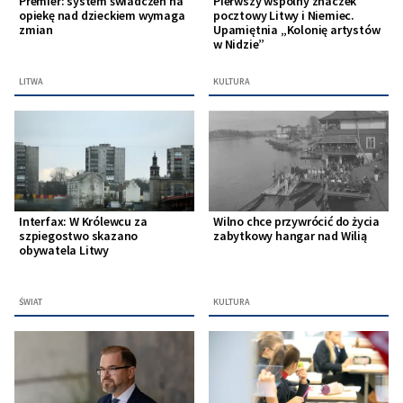
Premier: system świadczeń na
Pierwszy wspólny znaczek
opiekę nad dzieckiem wymaga
pocztowy Litwy i Niemiec.
zmian
Upamiętnia „Kolonię artystów
w Nidzie”
LITWA
KULTURA
Interfax: W Królewcu za
Wilno chce przywrócić do życia
szpiegostwo skazano
zabytkowy hangar nad Wilią
obywatela Litwy
ŚWIAT
KULTURA