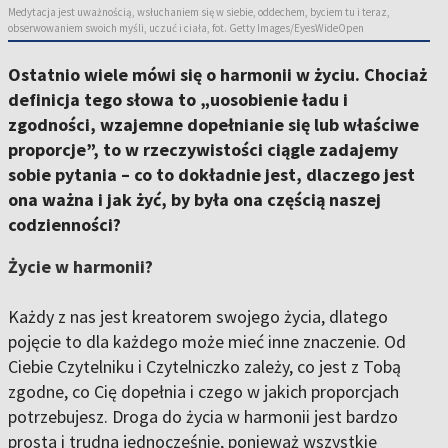
Medytacja jest uważnością, wsłuchaniem się w siebie, oddechem, byciem tu i teraz,
obserwowaniem swoich myśli, uczuć i ciała, fot. Getty Images/EyesWideOpen
Ostatnio wiele mówi się o harmonii w życiu. Chociaż
definicja tego słowa to „uosobienie ładu i
zgodności, wzajemne dopełnianie się lub właściwe
proporcje”, to w rzeczywistości ciągle zadajemy
sobie pytania – co to dokładnie jest, dlaczego jest
ona ważna i jak żyć, by była ona częścią naszej
codzienności?
Życie w harmonii?
Każdy z nas jest kreatorem swojego życia, dlatego
pojęcie to dla każdego może mieć inne znaczenie. Od
Ciebie Czytelniku i Czytelniczko zależy, co jest z Tobą
zgodne, co Cię dopełnia i czego w jakich proporcjach
potrzebujesz. Droga do życia w harmonii jest bardzo
prosta i trudna jednocześnie, ponieważ wszystkie