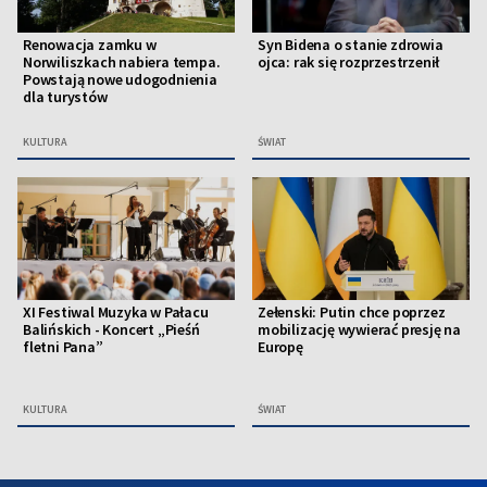
Renowacja zamku w
Syn Bidena o stanie zdrowia
Norwiliszkach nabiera tempa.
ojca: rak się rozprzestrzenił
Powstają nowe udogodnienia
dla turystów
KULTURA
ŚWIAT
XI Festiwal Muzyka w Pałacu
Zełenski: Putin chce poprzez
Balińskich - Koncert „Pieśń
mobilizację wywierać presję na
fletni Pana”
Europę
KULTURA
ŚWIAT