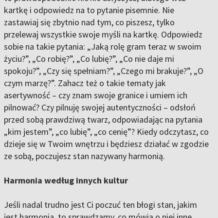
kartkę i odpowiedz na to pytanie pisemnie. Nie
zastawiaj się zbytnio nad tym, co piszesz, tylko
przelewaj wszystkie swoje myśli na kartkę. Odpowiedz
sobie na takie pytania: „Jaką rolę gram teraz w swoim
życiu?”, „Co robię?”, „Co lubię?”, „Co nie daje mi
spokoju?”, „Czy się spełniam?”, „Czego mi brakuje?”, „O
czym marzę?”. Zahacz też o takie tematy jak
asertywność – czy znam swoje granice i umiem ich
pilnować? Czy pilnuję swojej autentyczności – odsłoń
przed sobą prawdziwą twarz, odpowiadając na pytania
„kim jestem”, „co lubię”, „co cenię”? Kiedy odczytasz, co
dzieje się w Twoim wnętrzu i będziesz działać w zgodzie
ze sobą, poczujesz stan nazywany harmonią.
Harmonia według innych kultur
Jeśli nadal trudno jest Ci poczuć ten błogi stan, jakim
jest harmonia, to sprawdzamy, co mówią o niej inne