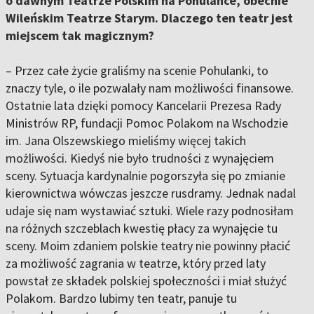
o dawnym Teatrze Polskim na Pohulance, obecnie
Wileńskim Teatrze Starym. Dlaczego ten teatr jest
miejscem tak magicznym?
– Przez całe życie graliśmy na scenie Pohulanki, to
znaczy tyle, o ile pozwalały nam możliwości finansowe.
Ostatnie lata dzięki pomocy Kancelarii Prezesa Rady
Ministrów RP, fundacji Pomoc Polakom na Wschodzie
im. Jana Olszewskiego mieliśmy więcej takich
możliwości. Kiedyś nie było trudności z wynajęciem
sceny. Sytuacja kardynalnie pogorszyła się po zmianie
kierownictwa wówczas jeszcze rusdramy. Jednak nadal
udaje się nam wystawiać sztuki. Wiele razy podnosiłam
na różnych szczeblach kwestię płacy za wynajęcie tu
sceny. Moim zdaniem polskie teatry nie powinny płacić
za możliwość zagrania w teatrze, który przed laty
powstał ze składek polskiej społeczności i miał służyć
Polakom. Bardzo lubimy ten teatr, panuje tu