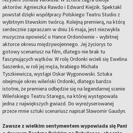
aktorów: Agnieszka Rawdo i Edward Kiejzik. Spektakl
powstał dzięki współpracy Polskiego Teatru Studio z
wybitnym litewskim twórcą. Kolejną premierą, na którą
serdecznie zapraszam w dniu 16 maja, jest niezwykła
muzyczna opowieść o Hance Ordonównie – wybitnej
aktorce okresu międzywojennego. Jej życiorys to
gotowy scenariusz na film, dlatego nie brak tu
fascynujących wątków. W rolę Ordonki wcieli się Ewelina
Saszenko, w roli jej męża, hrabiego Michała
Tyszkiewicza, wystąpi Oskar Wygonowski. Sztuka
obejmuje okres wileński Ordonki, dlatego bardzo
istotne, że premiera odbędzie się na legendarnej scenie
Wileńskiego Teatru Starego, na której występowała
jedna z największych gwiazd. Do wyreżyserowanej
przeze mnie sztuki scenariusz napisał Sławomir Gaudyn.
Zawsze z wielkim sentymentem wypowiada się Pani