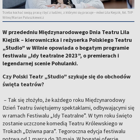
Trzeba kochać swoją pracę i być z ludźmi, z którymi się pracuje – mówi Lila Kiejzik, fot. TVP
Wilno/Marian Paluszkiewicz
W przededniu Międzynarodowego Dnia Teatru Lila
Kiejzik – kierowniczka i reżyserka Polskiego Teatru
„Studio” w Wilnie opowiada o bogatym programie
festiwalu „Idy teatralne 2023”, o premierach i
legendarnej scenie Pohulanki.
Czy Polski Teatr „Studio” szykuje się do obchodów
święta teatrów?
– Tak się złożyło, że każdego roku Międzynarodowy
Dzień Teatru świętujemy spektaklami, odbywającymi się
w ramach Festiwalu „Idy Teatralne”. W tym roku święto
zostanie uczczone komedią Teatru Królewskiego w
Trokach „Dziwna para”. Tegoroczna edycja festiwalu
potrwa od 1 marca do 30 maja. W bogatej ofercie