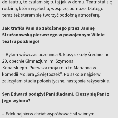
do teatru, to czułam się tutaj jak w domu. Teatr stał się
rodziną, która wysłucha, wesprze, pomoże. Dlatego
teraz też staram się tworzyć podobną atmosferę.
Jak trafiła Pani do założonego przez Janinę
Strużanowską pierwszego w powojennym Wilnie
teatru polskiego?
– Byłam wówczas uczennicą 9. klasy szkoły średniej nr
29, obecnie Gimnazjum im. Szymona
Konarskiego. Pierwsza moja rola to Marianna w
komedii Moliera „Świętoszek”. Po szkole najpierw
zaliczyłam studia polonistyczne, następnie reżyserskie.
Syn Edward podążył Pani śladami. Cieszy się Pani z
jego wyboru?
– Edek najpierw chciał wypróbować sił w innym