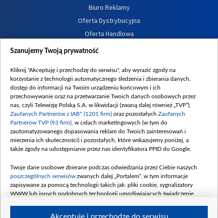
Biuro Reklamy
Oferta Dystrybucyjna
Oferta Handlowa
Dostępność
Szanujemy Twoją prywatność
Moje zgody
Kliknij "Akceptuję i przechodzę do serwisu", aby wyrazić zgody na
Procedura zgłoszeń wewnętrznych
korzystanie z technologii automatycznego śledzenia i zbierania danych,
dostęp do informacji na Twoim urządzeniu końcowym i ich
przechowywanie oraz na przetwarzanie Twoich danych osobowych przez
nas, czyli Telewizję Polską S.A. w likwidacji (zwaną dalej również „TVP”),
Zaufanych Partnerów z IAB* (1201 firm)
oraz pozostałych
Zaufanych
Partnerów TVP (93 firm)
, w celach marketingowych (w tym do
zautomatyzowanego dopasowania reklam do Twoich zainteresowań i
mierzenia ich skuteczności) i pozostałych, które wskazujemy poniżej, a
także zgody na udostępnianie przez nas identyfikatora PPID do Google.
Twoje dane osobowe zbierane podczas odwiedzania przez Ciebie naszych
poszczególnych serwisów
zwanych dalej „Portalem”, w tym informacje
zapisywane za pomocą technologii takich jak: pliki cookie, sygnalizatory
WWW lub innych podobnych technologii umożliwiających świadczenie
dopasowanych i bezpiecznych usług, personalizację treści oraz reklam,
udostępnianie funkcji mediów społecznościowych oraz analizowanie ruchu
Akceptuję i przechodzę do serwisu