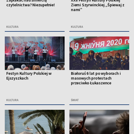
Zapłakać nad śmiercią
XXII Festyn Kultury Polskiej
czytelnictwa? Niezupełnie!
Ziemi Szyrwinckiej „Śpiewaj z
nami”
KULTURA
KULTURA
Festyn Kultury Polskiej w
Białoruś 6 lat po wyborach i
Ejszyszkach
masowych protestach
przeciwko Łukaszence
KULTURA
ŚWIAT