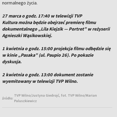
normalnego życia.
2
7 marca o godz. 17:40 w telewizji TVP
Kultura można będzie obejrzeć premierę filmu
dokumentalnego „Lila Kiejzik — Portret” w reżyserii
Agnieszki Wąsikowskiej.
1 kwietnia o godz. 15:00 projekcja filmu odbędzie się
w kinie „Pasaka” (ul. Paupio 26). Po pokazie
dyskusja.
2 kwietnia o godz. 13:00 dokument zostanie
wyemitowany w telewizji TVP Wilno.
TVP Wilno/Justyna Giedrojć, fot. TVP Wilno/Marian
źródło:
Paluszkiewicz