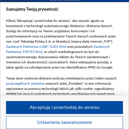
Dostępność
Szanujemy Twoją prywatność
Moje zgody
Kliknij "Akceptuję i przechodzę do serwisu", aby wyrazić zgody na
Procedura zgłoszeń wewnętrznych
korzystanie z technologii automatycznego śledzenia i zbierania danych,
dostęp do informacji na Twoim urządzeniu końcowym i ich
przechowywanie oraz na przetwarzanie Twoich danych osobowych przez
nas, czyli Telewizję Polską S.A. w likwidacji (zwaną dalej również „TVP”),
Zaufanych Partnerów z IAB* (1201 firm)
oraz pozostałych
Zaufanych
Partnerów TVP (93 firm)
, w celach marketingowych (w tym do
zautomatyzowanego dopasowania reklam do Twoich zainteresowań i
mierzenia ich skuteczności) i pozostałych, które wskazujemy poniżej, a
także zgody na udostępnianie przez nas identyfikatora PPID do Google.
Twoje dane osobowe zbierane podczas odwiedzania przez Ciebie naszych
poszczególnych serwisów
zwanych dalej „Portalem”, w tym informacje
zapisywane za pomocą technologii takich jak: pliki cookie, sygnalizatory
WWW lub innych podobnych technologii umożliwiających świadczenie
dopasowanych i bezpiecznych usług, personalizację treści oraz reklam,
udostępnianie funkcji mediów społecznościowych oraz analizowanie ruchu
Akceptuję i przechodzę do serwisu
w Internecie.
Twoje dane osobowe zbierane podczas odwiedzania przez Ciebie
Ustawienia zaawansowane
poszczególnych serwisów
na Portalu, takie jak adresy IP, identyfikatory