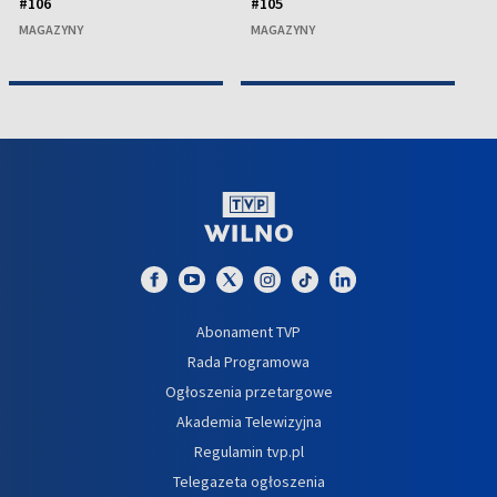
#106
#105
a
MAGAZYNY
MAGAZYNY
M
Abonament TVP
Rada Programowa
Ogłoszenia przetargowe
Akademia Telewizyjna
Regulamin tvp.pl
Telegazeta ogłoszenia