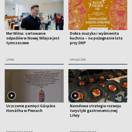
Mer Wilna: sortowanie
Dobra muzyka i wyśmienita
odpadów w Nowej Wilejce jest
kuchnia – na pożegnanie lata
tymczasowe
przy DKP
LITWA
SPOŁECZNE
Uczczenie pamięci Gáspára
Narodowa strategia rozwoju
Horvátha w Prenach
turystyki gastronomicznej
Litwy