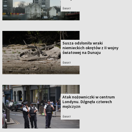
ŚWIAT
Susza odsłoniła wraki
niemieckich okrętów z II wojny
światowej na Dunaju
ŚWIAT
Atak nożowniczki w centrum
Londynu. Dźgnęła czterech
mężczyzn
ŚWIAT