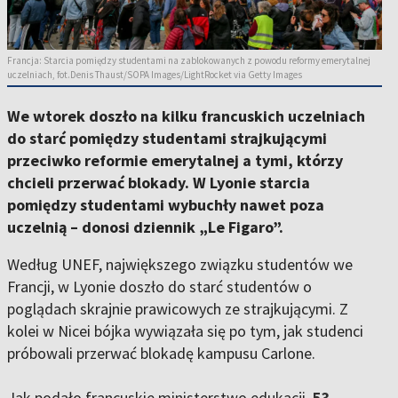
Francja: Starcia pomiędzy studentami na zablokowanych z powodu reformy emerytalnej
uczelniach, fot.Denis Thaust/SOPA Images/LightRocket via Getty Images
We wtorek doszło na kilku francuskich uczelniach
do starć pomiędzy studentami strajkującymi
przeciwko reformie emerytalnej a tymi, którzy
chcieli przerwać blokady. W Lyonie starcia
pomiędzy studentami wybuchły nawet poza
uczelnią – donosi dziennik „Le Figaro”.
Według UNEF, największego związku studentów we
Francji, w Lyonie doszło do starć studentów o
poglądach skrajnie prawicowych ze strajkującymi. Z
kolei w Nicei bójka wywiązała się po tym, jak studenci
próbowali przerwać blokadę kampusu Carlone.
Jak podało francuskie ministerstwo edukacji,
53