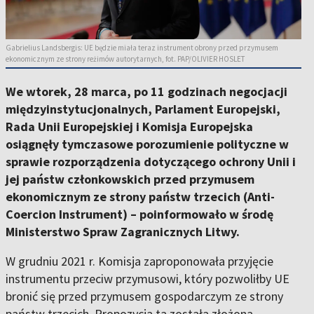
Gabrielius Landsbergis: UE będzie miała teraz instrument obrony przed przymusem
ekonomicznym ze strony reżimów autorytarnych, fot. PAP/OLIVIER HOSLET
We wtorek, 28 marca, po 11 godzinach negocjacji
międzyinstytucjonalnych, Parlament Europejski,
Rada Unii Europejskiej i Komisja Europejska
osiągnęły tymczasowe porozumienie polityczne w
sprawie rozporządzenia dotyczącego ochrony Unii i
jej państw członkowskich przed przymusem
ekonomicznym ze strony państw trzecich (Anti-
Coercion Instrument) – poinformowało w środę
Ministerstwo Spraw Zagranicznych Litwy.
W grudniu 2021 r. Komisja zaproponowała przyjęcie
instrumentu przeciw przymusowi, który pozwoliłby UE
bronić się przed przymusem gospodarczym ze strony
państw trzecich. Propozycja ta została złożona