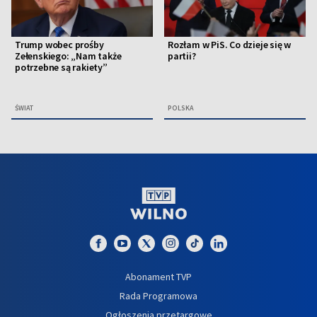
Trump wobec prośby
Rozłam w PiS. Co dzieje się w
Zełenskiego: „Nam także
partii?
potrzebne są rakiety”
ŚWIAT
POLSKA
Abonament TVP
Rada Programowa
Ogłoszenia przetargowe