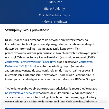
Sklep TVP
Biuro Reklamy
Oferta Dystrybucyjna
Oferta Handlowa
Dostępność
Szanujemy Twoją prywatność
Moje zgody
Kliknij "Akceptuję i przechodzę do serwisu", aby wyrazić zgody na
Procedura zgłoszeń wewnętrznych
korzystanie z technologii automatycznego śledzenia i zbierania danych,
dostęp do informacji na Twoim urządzeniu końcowym i ich
przechowywanie oraz na przetwarzanie Twoich danych osobowych przez
nas, czyli Telewizję Polską S.A. w likwidacji (zwaną dalej również „TVP”),
Zaufanych Partnerów z IAB* (1201 firm)
oraz pozostałych
Zaufanych
Partnerów TVP (93 firm)
, w celach marketingowych (w tym do
zautomatyzowanego dopasowania reklam do Twoich zainteresowań i
mierzenia ich skuteczności) i pozostałych, które wskazujemy poniżej, a
także zgody na udostępnianie przez nas identyfikatora PPID do Google.
Twoje dane osobowe zbierane podczas odwiedzania przez Ciebie naszych
poszczególnych serwisów
zwanych dalej „Portalem”, w tym informacje
zapisywane za pomocą technologii takich jak: pliki cookie, sygnalizatory
WWW lub innych podobnych technologii umożliwiających świadczenie
dopasowanych i bezpiecznych usług, personalizację treści oraz reklam,