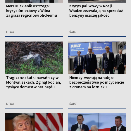
Mer Druskienik ostrzega:
Kryzys paliwowy w Rosji.
kryzys śmieciowy z Wilna
Władze zezwalają na sprzedaż
zagraża regionowi olickiemu
benzyny niższej jakości
LITWA
ŚWIAT
Tragiczne skutki nawałnicy w
Niemcy zwołują naradę o
Montwiliszkach. Zginął bocian,
bezpieczeństwie po incydencie
tysiące domostw bez prądu
z dronem na lotnisku
LITWA
ŚWIAT