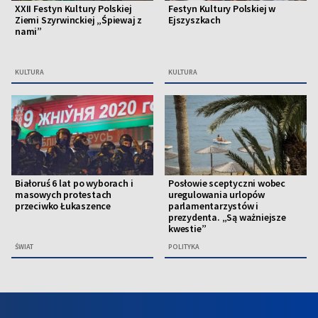
XXII Festyn Kultury Polskiej
Festyn Kultury Polskiej w
Ziemi Szyrwinckiej „Śpiewaj z
Ejszyszkach
nami”
KULTURA
KULTURA
Białoruś 6 lat po wyborach i
Posłowie sceptyczni wobec
masowych protestach
uregulowania urlopów
przeciwko Łukaszence
parlamentarzystów i
prezydenta. „Są ważniejsze
kwestie”
ŚWIAT
POLITYKA