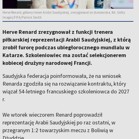
Herve Renard, główny trener Arabii Saudyjskiej, zrezygnował ze stanowiska, fot. Getty
Images/FIFA/Patrick Smith
Herve Renard zrezygnował z funkcji trenera
piłkarskiej reprezentacji Arabii Saudyjskiej, z którą
zrobił furorę podczas ubiegłorocznego mundialu w
Katarze. Szkoleniowiec ma zostać selekcjonerem
kobiecej drużyny narodowej Francji.
Saudyjska federacja poinformowała, że na wniosek
Renarda zgodziła się na rozwiązanie kontraktu, który
wiązał 54-letniego francuskiego szkoleniowca do 2027
r.
We wtorek wieczorem Renard poprowadził
reprezentację Arabii Saudyjskiej po raz ostatni, w
przegranym 1:2 towarzyskim meczu z Boliwią w
Dżuddzie.