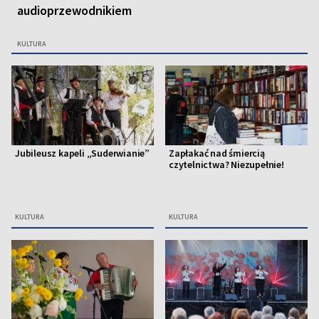
audioprzewodnikiem
KULTURA
Jubileusz kapeli „Suderwianie”
Zapłakać nad śmiercią
czytelnictwa? Niezupełnie!
KULTURA
KULTURA