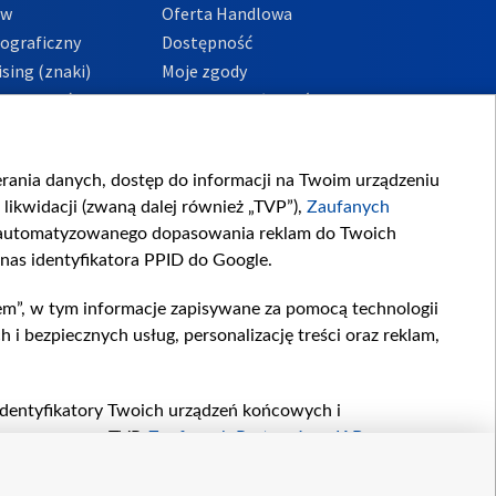
ów
Oferta Handlowa
tograficzny
Dostępność
sing (znaki)
Moje zgody
Prywatności
Procedura zgłoszeń
wewnętrznych
przeciwdziałania
m i korupcji
ierania danych, dostęp do informacji na Twoim urządzeniu
likwidacji (zwaną dalej również „TVP”),
Zaufanych
zautomatyzowanego dopasowania reklam do Twoich
 nas identyfikatora PPID do Google.
em”, w tym informacje zapisywane za pomocą technologii
 bezpiecznych usług, personalizację treści oraz reklam,
, identyfikatory Twoich urządzeń końcowych i
twarzane przez TVP,
Zaufanych Partnerów z IAB
oraz
zeniu lub dostęp do nich, wyboru podstawowych reklam,
reści, wyboru spersonalizowanych treści, pomiaru