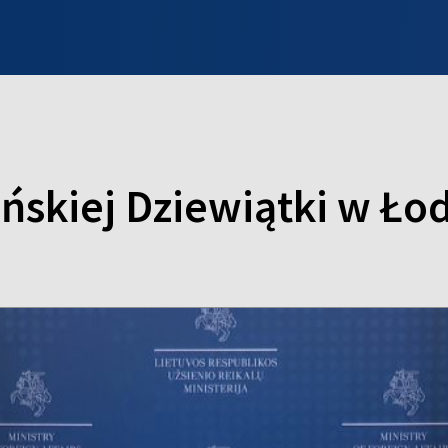
INFO WILNO
WILNO NA DZIEŃ DOBRY
PROGRAMY
ZGŁOŚ
ńskiej Dziewiątki w Łod