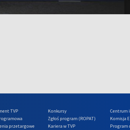
ment TVP
Konkursy
Centrum i
Programowa
Zgłoś program (ROPAT)
Komisja E
enia przetargowe
Kariera w TVP
Program d