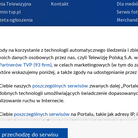
ia Telewizyjna
Kontakt
Dla medi
min tvp.pl
Serwis fo
zeta ogłoszenia
Merchandi
acje o nadawcy
Polityka 
Polityka 
nadużycio
gody na korzystanie z technologii automatycznego śledzenia i zb
ch danych osobowych przez nas, czyli Telewizję Polską S.A. w 
Partnerów TVP (93 firm)
, w celach marketingowych (w tym do 
 które wskazujemy poniżej, a także zgody na udostępnianie przez
Ciebie naszych
poszczególnych serwisów
zwanych dalej „Portal
dobnych technologii umożliwiających świadczenie dopasowanych i
lizowanie ruchu w Internecie.
Ciebie
poszczególnych serwisów
na Portalu, takie jak adresy IP
iwaniach w serwisach Portalu czy historia odwiedzin będą prze
tępujących celów i funkcji: przechowywania informacji na urząd
i przechodzę do serwisu
sonalizowanych reklam, tworzenia profilu spersonalizowanych t