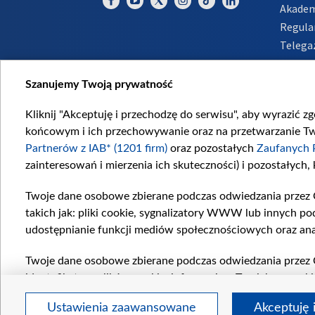
Akadem
Regula
Telega
Inform
Szanujemy Twoją prywatność
Kliknij "Akceptuję i przechodzę do serwisu", aby wyrazić z
końcowym i ich przechowywanie oraz na przetwarzanie Twoi
Partnerów z IAB* (1201 firm)
oraz pozostałych
Zaufanych 
zainteresowań i mierzenia ich skuteczności) i pozostałych,
Twoje dane osobowe zbierane podczas odwiedzania przez 
takich jak: pliki cookie, sygnalizatory WWW lub innych po
udostępnianie funkcji mediów społecznościowych oraz ana
Twoje dane osobowe zbierane podczas odwiedzania przez 
identyfikatory plików cookie, informacje o Twoich wyszuk
pozostałych
Zaufanych Partnerów TVP
dla realizacji nas
Ustawienia zaawansowane
Akceptuję 
wyboru spersonalizowanych reklam, tworzenia profilu sper