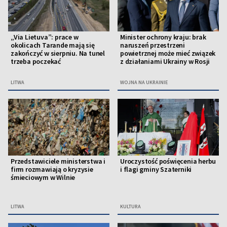
„Via Lietuva”: prace w
Minister ochrony kraju: brak
okolicach Tarande mają się
naruszeń przestrzeni
zakończyć w sierpniu. Na tunel
powietrznej może mieć związek
trzeba poczekać
z działaniami Ukrainy w Rosji
LITWA
WOJNA NA UKRAINIE
Przedstawiciele ministerstwa i
Uroczystość poświęcenia herbu
firm rozmawiają o kryzysie
i flagi gminy Szaterniki
śmieciowym w Wilnie
LITWA
KULTURA