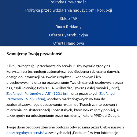
Polityka Prywatności
Polityka przeciwdziałania nadużyciom i korupcji
Sklep TVP
Biuro Reklamy
Oferta Dystrybucyjna
Oferta Handlowa
Dostępność
Szanujemy Twoją prywatność
Moje zgody
Kliknij "Akceptuję i przechodzę do serwisu", aby wyrazić zgody na
Procedura zgłoszeń wewnętrznych
korzystanie z technologii automatycznego śledzenia i zbierania danych,
dostęp do informacji na Twoim urządzeniu końcowym i ich
przechowywanie oraz na przetwarzanie Twoich danych osobowych przez
nas, czyli Telewizję Polską S.A. w likwidacji (zwaną dalej również „TVP”),
Zaufanych Partnerów z IAB* (1201 firm)
oraz pozostałych
Zaufanych
Partnerów TVP (93 firm)
, w celach marketingowych (w tym do
zautomatyzowanego dopasowania reklam do Twoich zainteresowań i
mierzenia ich skuteczności) i pozostałych, które wskazujemy poniżej, a
także zgody na udostępnianie przez nas identyfikatora PPID do Google.
Twoje dane osobowe zbierane podczas odwiedzania przez Ciebie naszych
poszczególnych serwisów
zwanych dalej „Portalem”, w tym informacje