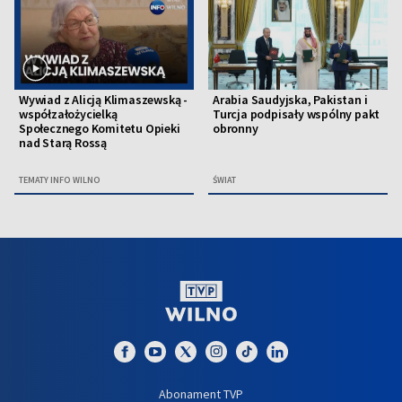
Wywiad z Alicją Klimaszewską -
Arabia Saudyjska, Pakistan i
współzałożycielką
Turcja podpisały wspólny pakt
Społecznego Komitetu Opieki
obronny
nad Starą Rossą
TEMATY INFO WILNO
ŚWIAT
Abonament TVP