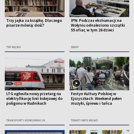
Trzy jajka za książkę. Dlaczego
IPN: Podczas ekshumacji na
pisarze mówią: dość?
Wołyniu odnaleziono szczątki
55 ofiar, w tym 26 dzieci
TVP WILNO
ŚWIAT
LTG ogłosiła nowy przetarg na
Festyn Kultury Polskiej w
elektryfikację linii kolejowej do
Ejszyszkach. Weekend pełen
poligonu w Rudnikach
muzyki, śpiewu i tańca
TRANSPORT I KOMUNIKACJA
TEMATY INFO WILNO