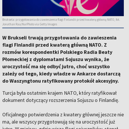
Bruksela: przygotowania do zawieszenia flagi Finlandii przed kwaterą główną NATO, fot.
Jonathan Raa/NurPhoto via Getty Images
W Brukseli trwają przygotowania do zawieszenia
flagi Finlandii przed kwaterą główną NATO. Z
rozmów korespondentki Polskiego Radia Beaty
Płomeckiej z dyplomatami Sojuszu wynika, że
uroczystość ma się odbyć jutro, choć wszystko
zależy od tego, kiedy władze w Ankarze dostarczą
do Waszyngtonu ratyfikowany protokół akcesyjny.
Turcja była ostatnim krajem NATO, który ratyfikował
dokument dotyczący rozszerzenia Sojuszu o Finlandię.
Oficjalnego potwierdzenia z kwatery głównej jeszcze nie
ma, ale wszyscy przygotowują się na uroczystość już
jutro. W miejscu, gdzie wiszą flagi sojuszników, stanął