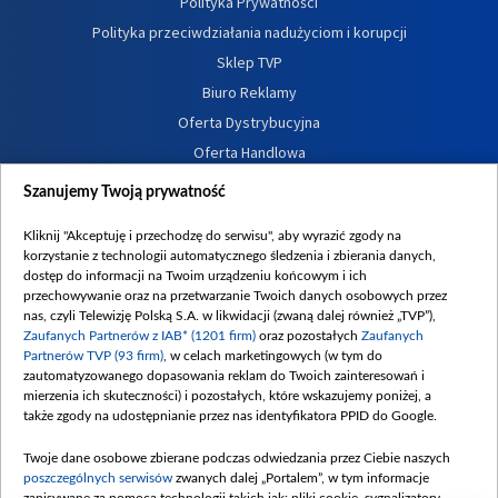
Polityka Prywatności
Polityka przeciwdziałania nadużyciom i korupcji
Sklep TVP
Biuro Reklamy
Oferta Dystrybucyjna
Oferta Handlowa
Dostępność
Szanujemy Twoją prywatność
Moje zgody
Kliknij "Akceptuję i przechodzę do serwisu", aby wyrazić zgody na
Procedura zgłoszeń wewnętrznych
korzystanie z technologii automatycznego śledzenia i zbierania danych,
dostęp do informacji na Twoim urządzeniu końcowym i ich
przechowywanie oraz na przetwarzanie Twoich danych osobowych przez
nas, czyli Telewizję Polską S.A. w likwidacji (zwaną dalej również „TVP”),
Zaufanych Partnerów z IAB* (1201 firm)
oraz pozostałych
Zaufanych
Partnerów TVP (93 firm)
, w celach marketingowych (w tym do
zautomatyzowanego dopasowania reklam do Twoich zainteresowań i
mierzenia ich skuteczności) i pozostałych, które wskazujemy poniżej, a
także zgody na udostępnianie przez nas identyfikatora PPID do Google.
Twoje dane osobowe zbierane podczas odwiedzania przez Ciebie naszych
poszczególnych serwisów
zwanych dalej „Portalem”, w tym informacje