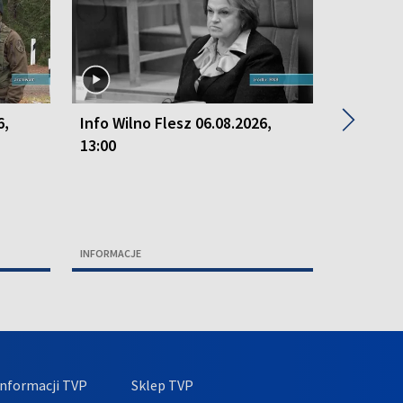
▶
6,
Info Wilno Flesz 06.08.2026,
Info Wil
13:00
13:00
INFORMACJE
INFORMACJ
nformacji TVP
Sklep TVP