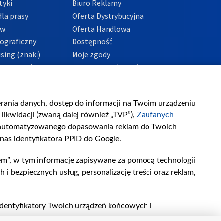
tyki
Biuro Reklamy
la prasy
Oferta Dystrybucyjna
ów
Oferta Handlowa
tograficzny
Dostępność
sing (znaki)
Moje zgody
Prywatności
Procedura zgłoszeń
wewnętrznych
przeciwdziałania
m i korupcji
ierania danych, dostęp do informacji na Twoim urządzeniu
likwidacji (zwaną dalej również „TVP”),
Zaufanych
zautomatyzowanego dopasowania reklam do Twoich
 nas identyfikatora PPID do Google.
em”, w tym informacje zapisywane za pomocą technologii
 bezpiecznych usług, personalizację treści oraz reklam,
, identyfikatory Twoich urządzeń końcowych i
twarzane przez TVP,
Zaufanych Partnerów z IAB
oraz