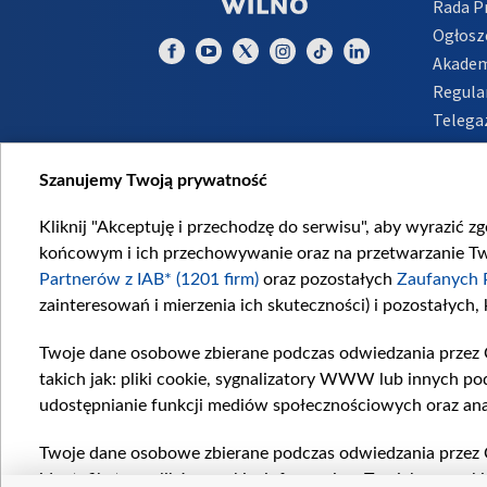
Rada 
Ogłosz
Akadem
Regula
Telega
Inform
Szanujemy Twoją prywatność
Kliknij "Akceptuję i przechodzę do serwisu", aby wyrazić z
końcowym i ich przechowywanie oraz na przetwarzanie Twoi
Partnerów z IAB* (1201 firm)
oraz pozostałych
Zaufanych 
zainteresowań i mierzenia ich skuteczności) i pozostałych,
Twoje dane osobowe zbierane podczas odwiedzania przez 
takich jak: pliki cookie, sygnalizatory WWW lub innych po
udostępnianie funkcji mediów społecznościowych oraz ana
Twoje dane osobowe zbierane podczas odwiedzania przez 
identyfikatory plików cookie, informacje o Twoich wyszuk