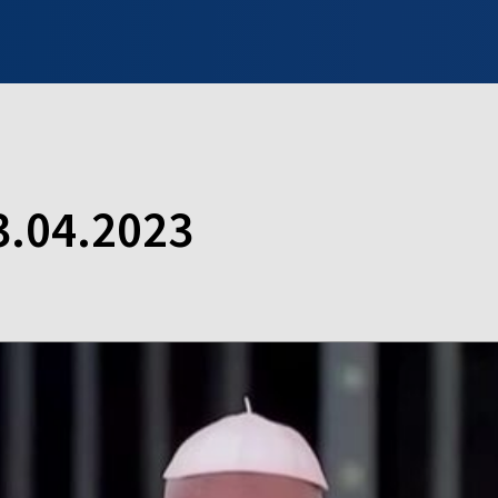
INFO WILNO
WILNO NA DZIEŃ DOBRY
PROGRAMY
ZGŁOŚ
3.04.2023