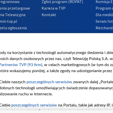
Programowa
Zgłoś program (ROPAT)
Komisja E
enia przetargowe
Kariera w TVP
Program d
ia Telewizyjna
Kontakt
Dla medi
min tvp.pl
Serwis fo
zeta ogłoszenia
Merchandi
acje o nadawcy
Polityka 
Polityka 
nadużycio
gody na korzystanie z technologii automatycznego śledzenia i zb
ch danych osobowych przez nas, czyli Telewizję Polską S.A. w 
Partnerów TVP (93 firm)
, w celach marketingowych (w tym do 
 które wskazujemy poniżej, a także zgody na udostępnianie przez
Ciebie naszych
poszczególnych serwisów
zwanych dalej „Portal
dobnych technologii umożliwiających świadczenie dopasowanych i
lizowanie ruchu w Internecie.
Ciebie
poszczególnych serwisów
na Portalu, takie jak adresy IP
iwaniach w serwisach Portalu czy historia odwiedzin będą prze