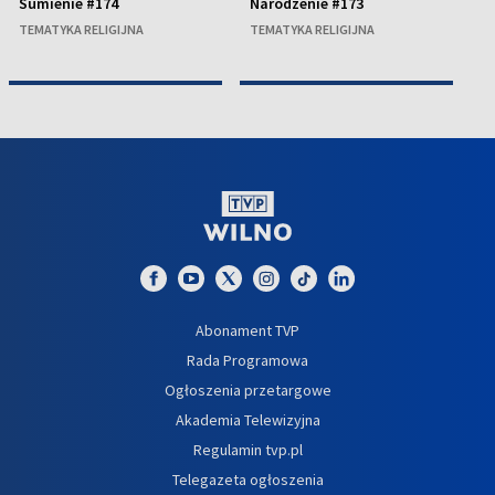
Sumienie #174
Narodzenie #173
A
TEMATYKA RELIGIJNA
TEMATYKA RELIGIJNA
TE
Abonament TVP
Rada Programowa
Ogłoszenia przetargowe
Akademia Telewizyjna
Regulamin tvp.pl
Telegazeta ogłoszenia