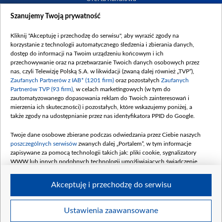
Dostępność
Szanujemy Twoją prywatność
Moje zgody
Kliknij "Akceptuję i przechodzę do serwisu", aby wyrazić zgody na
Procedura zgłoszeń wewnętrznych
korzystanie z technologii automatycznego śledzenia i zbierania danych,
dostęp do informacji na Twoim urządzeniu końcowym i ich
przechowywanie oraz na przetwarzanie Twoich danych osobowych przez
nas, czyli Telewizję Polską S.A. w likwidacji (zwaną dalej również „TVP”),
Zaufanych Partnerów z IAB* (1201 firm)
oraz pozostałych
Zaufanych
Partnerów TVP (93 firm)
, w celach marketingowych (w tym do
zautomatyzowanego dopasowania reklam do Twoich zainteresowań i
mierzenia ich skuteczności) i pozostałych, które wskazujemy poniżej, a
także zgody na udostępnianie przez nas identyfikatora PPID do Google.
Twoje dane osobowe zbierane podczas odwiedzania przez Ciebie naszych
poszczególnych serwisów
zwanych dalej „Portalem”, w tym informacje
zapisywane za pomocą technologii takich jak: pliki cookie, sygnalizatory
WWW lub innych podobnych technologii umożliwiających świadczenie
dopasowanych i bezpiecznych usług, personalizację treści oraz reklam,
udostępnianie funkcji mediów społecznościowych oraz analizowanie ruchu
Akceptuję i przechodzę do serwisu
w Internecie.
Twoje dane osobowe zbierane podczas odwiedzania przez Ciebie
Ustawienia zaawansowane
poszczególnych serwisów
na Portalu, takie jak adresy IP, identyfikatory