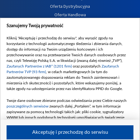
Oferta Dystrybucyjna
Oferta Handlowa
Dostępność
Szanujemy Twoją prywatność
Moje zgody
Kliknij "Akceptuję i przechodzę do serwisu", aby wyrazić zgody na
Procedura zgłoszeń wewnętrznych
korzystanie z technologii automatycznego śledzenia i zbierania danych,
dostęp do informacji na Twoim urządzeniu końcowym i ich
przechowywanie oraz na przetwarzanie Twoich danych osobowych przez
nas, czyli Telewizję Polską S.A. w likwidacji (zwaną dalej również „TVP”),
Zaufanych Partnerów z IAB* (1201 firm)
oraz pozostałych
Zaufanych
Partnerów TVP (93 firm)
, w celach marketingowych (w tym do
zautomatyzowanego dopasowania reklam do Twoich zainteresowań i
mierzenia ich skuteczności) i pozostałych, które wskazujemy poniżej, a
także zgody na udostępnianie przez nas identyfikatora PPID do Google.
Twoje dane osobowe zbierane podczas odwiedzania przez Ciebie naszych
poszczególnych serwisów
zwanych dalej „Portalem”, w tym informacje
zapisywane za pomocą technologii takich jak: pliki cookie, sygnalizatory
WWW lub innych podobnych technologii umożliwiających świadczenie
dopasowanych i bezpiecznych usług, personalizację treści oraz reklam,
udostępnianie funkcji mediów społecznościowych oraz analizowanie ruchu
Akceptuję i przechodzę do serwisu
w Internecie.