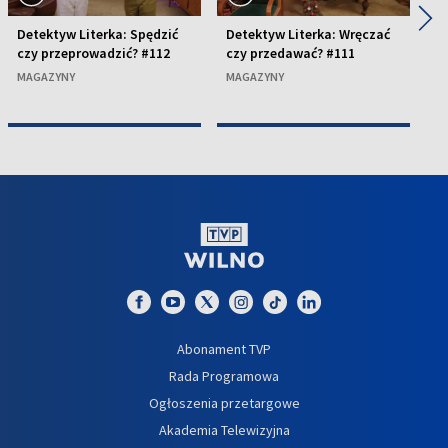
◀
▶
Detektyw Literka: Spędzić
Detektyw Literka: Wręczać
De
czy przeprowadzić? #112
czy przedawać? #111
cz
MAGAZYNY
MAGAZYNY
M
Abonament TVP
Rada Programowa
Ogłoszenia przetargowe
Akademia Telewizyjna