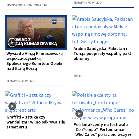
TEMATY INFO WILNO
TRANSPORT I KOMUNIKACJA
Arabia Saudyjska, Pakistan i
Turcja podpisały wspólny pakt
Wywiad z Alicją Klimaszewską -
obronny
współzałożycielką
Społecznego Komitetu Opieki
nad Starą Rossą
ŚWIAT
TEMATY INFO WILNO
Graffiti – sztuka czy
wandalizm? Wilno odkrywa siłę
Polskie akcenty na festiwalu
street artu
„ConTempo”. Performance
„Who Cares” po raz pierwszy w