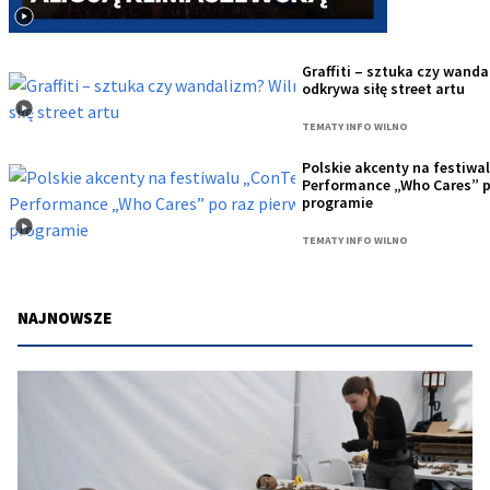
Graffiti – sztuka czy wand
odkrywa siłę street artu
TEMATY INFO WILNO
Polskie akcenty na festiw
Performance „Who Cares” p
programie
TEMATY INFO WILNO
NAJNOWSZE