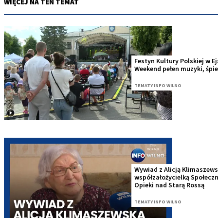
WIĘCEJ NA TEN TEMAT
Festyn Kultury Polskiej w E
Weekend pełen muzyki, śpie
TEMATY INFO WILNO
Wywiad z Alicją Klimaszews
współzałożycielką Społecz
Opieki nad Starą Rossą
TEMATY INFO WILNO