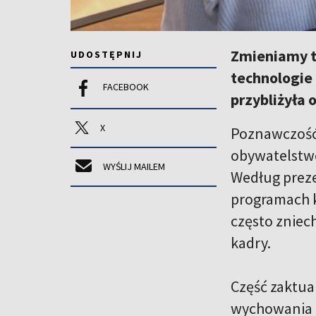
Zmieniamy t
UDOSTĘPNIJ
technologie
FACEBOOK
przybliżyła
X
Poznawczość,
obywatelstwo
WYŚLIJ MAILEM
Według preze
programach k
często zniec
kadry.
Część zaktua
wychowania p