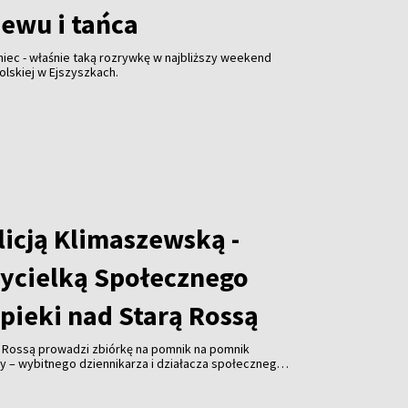
iewu i tańca
niec - właśnie taką rozrywkę w najbliższy weekend
olskiej w Ejszyszkach.
licją Klimaszewską -
ycielką Społecznego
pieki nad Starą Rossą
ą Rossą prowadzi zbiórkę na pomnik na pomnik
y – wybitnego dziennikarza i działacza społecznego.
ałożycielem Związku Polaków na Litwie, prezesem
ta Wilna ZPL, współzałożyciel Społecznego Komitetu
 Cmentarzem Bernardyńskim, Polskiej Sekcji