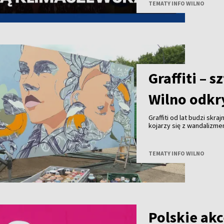
TEMATY INFO WILNO
Zesłańców przy Wileński
patronował budowie pomn
projektu to 25 tysięcy eu
Uwadze państwa polecamy
pierwszą prezeską Społe
Graffiti – 
Wilno odkry
Graffiti od lat budzi skra
kojarzy się z wandalizm
uznanie na całym świecie 
Wilna?
TEMATY INFO WILNO
Polskie akc