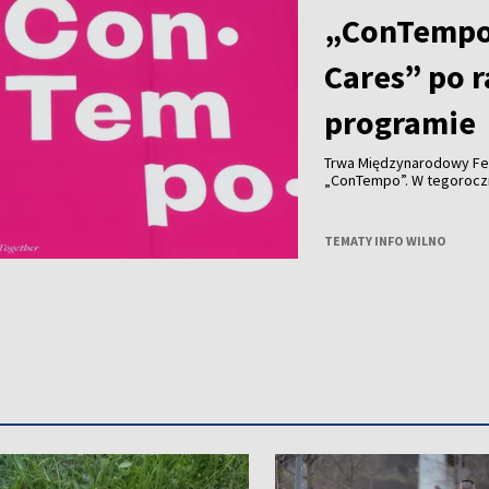
„ConTempo
Cares” po 
programie
Trwa Międzynarodowy Fe
„ConTempo”. W tegorocznym programie nie zabrakło również polskich
akcentów. Po raz pierwsz
Agnieszką Brzezińską i 
„Who Cares”.
TEMATY INFO WILNO