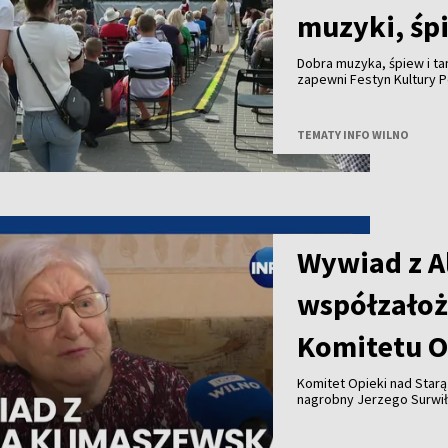
muzyki, śp
Dobra muzyka, śpiew i ta
zapewni Festyn Kultury P
TEMATY INFO WILNO
Wywiad z A
współzałoż
Komitetu O
Komitet Opieki nad Star
nagrobny Jerzego Surwił
Jeży Surwiło był współz
Zarządu Miejskiego mias
Opieki nad Starą Rossą i