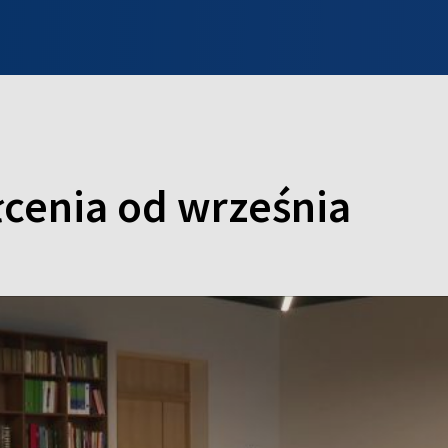
INFO WILNO
WILNO NA DZIEŃ DOBRY
PROGRAMY
ZGŁOŚ
łcenia od września