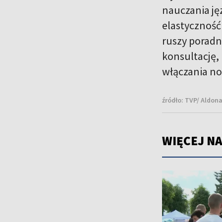
nauczania jęz
elastyczność
ruszy poradni
konsultację,
włączania no
źródło:
TVP/ Aldon
WIĘCEJ NA