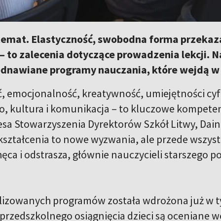
emat. Elastyczność, swobodna forma przekaz
 – to zalecenia dotyczące prowadzenia lekcji.
 odnawiane programy nauczania, które wejdą w 
 emocjonalność, kreatywność, umiejętności cyfr
, kultura i komunikacja – to kluczowe kompeten
sa Stowarzyszenia Dyrektorów Szkół Litwy, Dain
ształcenia to nowe wyzwania, ale przede wszyst
hęca i odstrasza, głównie nauczycieli starszego p
lizowanych programów została wdrożona już w t
rzedszkolnego osiągnięcia dzieci są oceniane