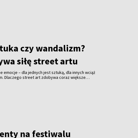
ej Wspólnocie Więźniów Politycznych i Zesłańców,
ika Adama Mickiewicza w Wilnie. Koszty realizacja
ro. Odsłonięcie inicjatorzy planują w listopadzie.
 wywiad z Alicją Klimaszewską, współzałożycielką i
cznego Komitetu Opieki nad Starą Rossą.
sztuka czy wandalizm?
wa siłę street artu
jne emocje – dla jednych jest sztuką, dla innych wciąż
em. Dlaczego street art zdobywa coraz większe
i jakie znaczenie ma festiwal „Meeting of Styles” dla
enty na festiwalu