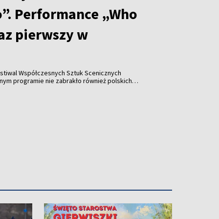
”. Performance „Who
raz pierwszy w
stiwal Współczesnych Sztuk Scenicznych
y w historii wydarzenia pojawiła się współpraca z
Katarzyną Leszek, które zaprezentowały performance