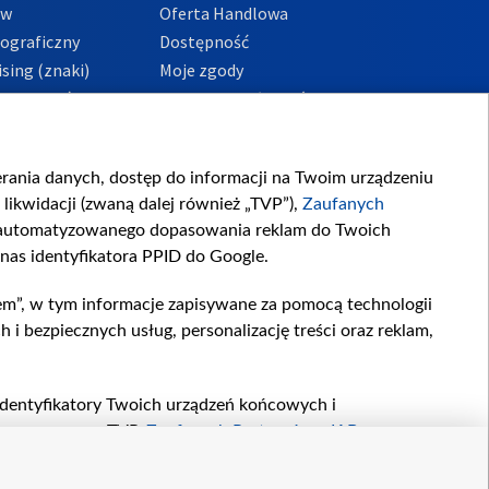
ów
Oferta Handlowa
tograficzny
Dostępność
sing (znaki)
Moje zgody
Prywatności
Procedura zgłoszeń
wewnętrznych
przeciwdziałania
m i korupcji
ierania danych, dostęp do informacji na Twoim urządzeniu
likwidacji (zwaną dalej również „TVP”),
Zaufanych
zautomatyzowanego dopasowania reklam do Twoich
 nas identyfikatora PPID do Google.
em”, w tym informacje zapisywane za pomocą technologii
 bezpiecznych usług, personalizację treści oraz reklam,
, identyfikatory Twoich urządzeń końcowych i
twarzane przez TVP,
Zaufanych Partnerów z IAB
oraz
zeniu lub dostęp do nich, wyboru podstawowych reklam,
reści, wyboru spersonalizowanych treści, pomiaru