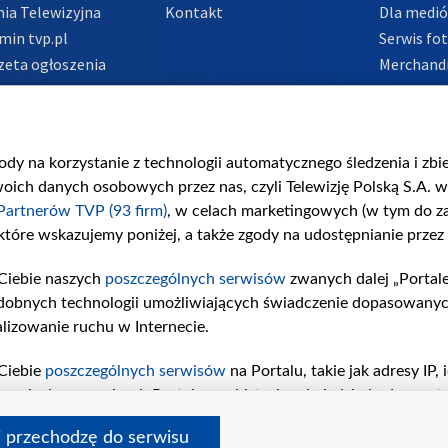
ia Telewizyjna
Kontakt
Dla medi
min tvp.pl
Serwis fo
zeta ogłoszenia
Merchandi
acje o nadawcy
Polityka 
Polityka 
nadużycio
gody na korzystanie z technologii automatycznego śledzenia i zb
ch danych osobowych przez nas, czyli Telewizję Polską S.A. w 
Partnerów TVP (93 firm)
, w celach marketingowych (w tym do 
 które wskazujemy poniżej, a także zgody na udostępnianie przez
Ciebie naszych
poszczególnych serwisów
zwanych dalej „Portal
dobnych technologii umożliwiających świadczenie dopasowanych i
lizowanie ruchu w Internecie.
Ciebie
poszczególnych serwisów
na Portalu, takie jak adresy IP
iwaniach w serwisach Portalu czy historia odwiedzin będą prze
tępujących celów i funkcji: przechowywania informacji na urząd
i przechodzę do serwisu
sonalizowanych reklam, tworzenia profilu spersonalizowanych t