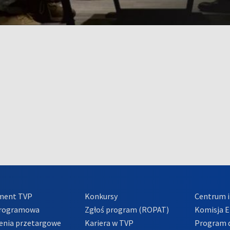
ment TVP
Konkursy
Centrum i
Programowa
Zgłoś program (ROPAT)
Komisja E
enia przetargowe
Kariera w TVP
Program d