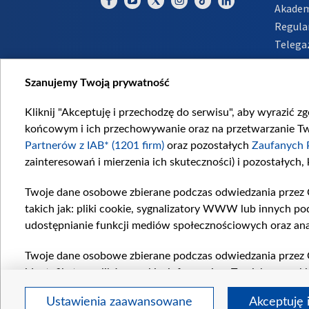
Akadem
Regula
Telega
Inform
Szanujemy Twoją prywatność
Kliknij "Akceptuję i przechodzę do serwisu", aby wyrazić z
końcowym i ich przechowywanie oraz na przetwarzanie Twoi
Partnerów z IAB* (1201 firm)
oraz pozostałych
Zaufanych 
zainteresowań i mierzenia ich skuteczności) i pozostałych,
Twoje dane osobowe zbierane podczas odwiedzania przez 
takich jak: pliki cookie, sygnalizatory WWW lub innych po
udostępnianie funkcji mediów społecznościowych oraz ana
Twoje dane osobowe zbierane podczas odwiedzania przez 
identyfikatory plików cookie, informacje o Twoich wyszuk
pozostałych
Zaufanych Partnerów TVP
dla realizacji nas
Ustawienia zaawansowane
Akceptuję 
wyboru spersonalizowanych reklam, tworzenia profilu sper