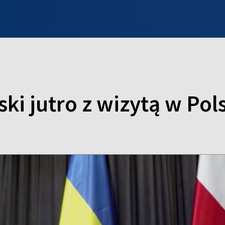
INFO WILNO
WILNO NA DZIEŃ DOBRY
PROGRAMY
ZGŁOŚ
i jutro z wizytą w Pol