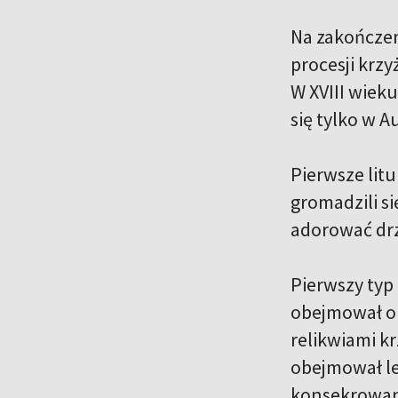
Na zakończen
procesji krz
W XVIII wiek
się tylko w 
Pierwsze litu
gromadzili s
adorować drz
Pierwszy typ 
obejmował on
relikwiami kr
obejmował lek
konsekrowan