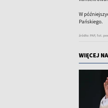
W późniejszy
Pańskiego.
źródło:
PAP, fot. pe
WIĘCEJ NA