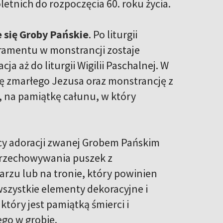
etnich do rozpoczęcia 60. roku życia.
 się Groby Pańskie
. Po liturgii
kramentu w monstrancji zostaje
 aż do liturgii Wigilii Paschalnej. W
rę zmarłego Jezusa oraz monstrancję z
na pamiątkę całunu, w który
cy adoracji zwanej Grobem Pańskim
 przechowywania puszek z
rzu lub na tronie, który powinien
wszystkie elementy dekoracyjne i
tóry jest pamiątką śmierci i
ego w grobie.