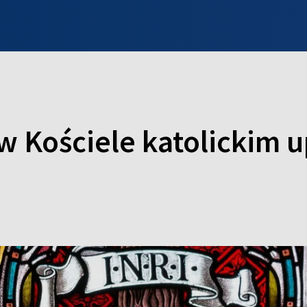
INFO WILNO
WILNO NA DZIEŃ DOBRY
PROGRAMY
ZGŁOŚ
t w Kościele katolickim