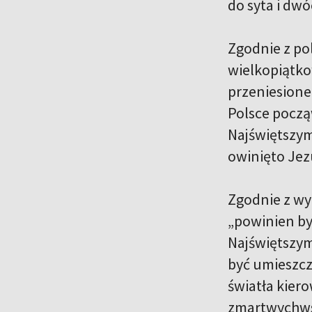
do syta i dwó
Zgodnie z pol
wielkopiątko
przeniesione 
Polsce począ
Najświętszy
owinięto Jez
Zgodnie z wy
„powinien by
Najświętszym
być umieszcz
światła kier
zmartwychwst