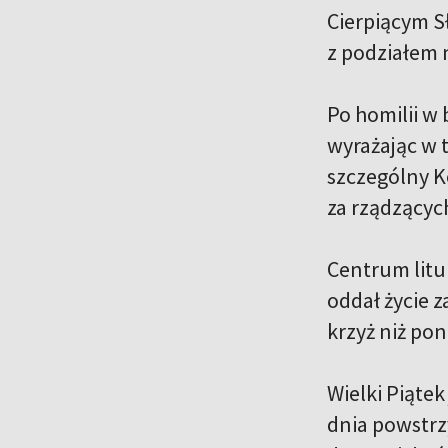
Cierpiącym S
z podziałem 
Po homilii w 
wyrażając w 
szczególny Ko
za rządzącyc
Centrum litu
oddał życie z
krzyż niż po
Wielki Piątek
dnia powstrz