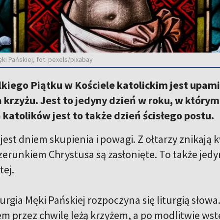
ki Pańskiej, fot. pexels/pixabay
lkiego Piątku w Kościele katolickim jest upam
 krzyżu. Jest to jedyny dzień w roku, w który
 katolików jest to także dzień ścisłego postu.
 jest dniem skupienia i powagi. Z ołtarzy znikają 
zerunkiem Chrystusa są zasłonięte. To także jedy
tej.
urgia Męki Pańskiej rozpoczyna się liturgią słowa
em przez chwilę leżą krzyżem, a po modlitwie wst