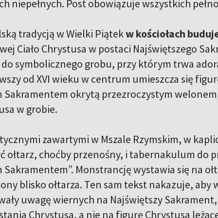
ch niepełnych. Post obowiązuje wszystkich pełnol
ską tradycją w Wielki Piątek
w kościołach buduje
wej Ciało Chrystusa w postaci Najświętszego Sa
do symbolicznego grobu, przy którym trwa adoracja
wszy od XVI wieku w centrum umieszcza się figu
m Sakramentem okrytą przezroczystym welonem, 
usa w grobie.
tycznymi zawartymi w Mszale Rzymskim, w kapli
ć ołtarz, choćby przenośny, i tabernakulum do
 Sakramentem”. Monstrancję wystawia się na ołta
ony blisko ołtarza. Ten sam tekst nakazuje, aby 
owały uwagę wiernych na Najświętszy Sakrament, k
ania Chrystusa, a nie na figurę Chrystusa leżąc