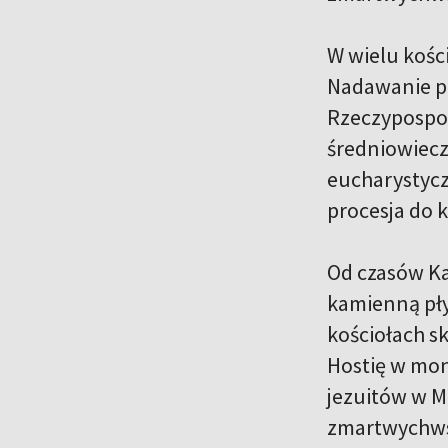
W wielu kości
Nadawanie p
Rzeczypospol
średniowiecz
eucharystycz
procesja do k
Od czasów Ka
kamienną pły
kościołach s
Hostię w mon
jezuitów w 
zmartwychws