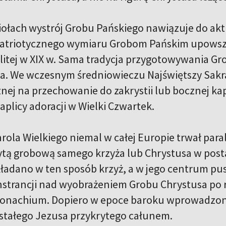
ołach wystrój Grobu Pańskiego nawiązuje do aktua
atriotycznego wymiaru Grobom Pańskim upowsze
itej w XIX w. Sama tradycja przygotowywania Gr
a. We wczesnym średniowieczu Najświętszy Sakra
nej na przechowanie do zakrystii lub bocznej kap
aplicy adoracji w Wielki Czwartek.
rola Wielkiego niemal w całej Europie trwał para
tą grobową samego krzyża lub Chrystusa w posta
kładano w ten sposób krzyż, a w jego centrum p
strancji nad wyobrażeniem Grobu Chrystusa po r
Monachium. Dopiero w epoce baroku wprowadzon
tałego Jezusa przykrytego całunem.