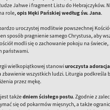
łudze Jahwe i fragment Listu do Hebrajczyków. Na
na role,
opis Męki Pańskiej według św. Jana
.
bardzo uroczystej modlitwie powszechnej Kościół 
ten sposób pragnienie samego Chrystusa, aby wsz
ściół modli się o zachowanie pokoju na świecie, 
h państwami.
rgii wielkopiątkowej stanowi
uroczysta adoracja
a zbawienie wszystkich ludzi. Liturgia podkreśla
niżenia przez mękę.
 jest także
dniem ścisłego postu
. Zgodnie z zale
ymać się od pokarmów mięsnych, a także ogranicz