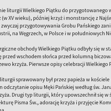
ie liturgii Wielkiego Piątku do przygotowanego
yż (w XV wieku), później krzyż i monstrancję z Na
u zwyczaj przygotowywania Grobu Pańskiego zani
Austrii, na Węgrzech, w Polsce i w południowych 
rgiczne obchody Wielkiego Piątku odbyły się w st
ię przed wschodem słońca przed kolumną biczowan
ewo krzyża. Pierwsze opisy celebracji Wielkiego 
liturgii sprawowany był przez papieża w kościele
 odczytanie opisu Męki Pańskiej według św. Jan
zyża. Drugi typ liturgii, który upowszechnił się w
turę Pisma Św., adorację krzyża i przyjęcie Komu
a.