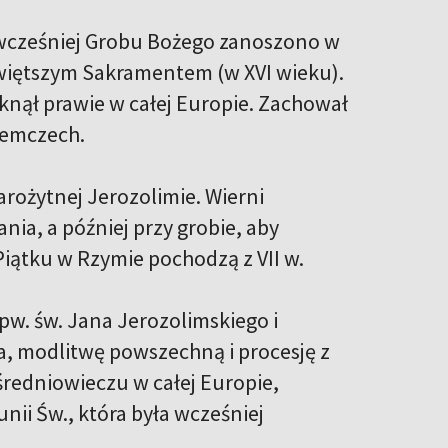
 wcześniej Grobu Bożego zanoszono w
jświętszym Sakramentem (w XVI wieku).
knął prawie w całej Europie. Zachował
Niemczech.
arożytnej Jerozolimie. Wierni
ia, a później przy grobie, aby
Piątku w Rzymie pochodzą z VII w.
 pw. św. Jana Jerozolimskiego i
a, modlitwę powszechną i procesję z
 średniowieczu w całej Europie,
nii Św., która była wcześniej