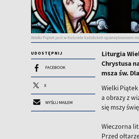
Wielki Piątek jest w Kościele katolickim upamiętnieniem mę
Liturgia Wie
UDOSTĘPNIJ
Chrystusa na
FACEBOOK
msza św. Dla
X
Wielki Piątek
a obrazy z wi
WYŚLIJ MAILEM
się mszy świę
Wieczorna lit
Przed ołtarz