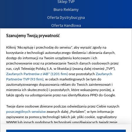
Sklep TVP
Biuro Reklamy
Oferta Dystrybucyjna
Oferta Handlowa
Dostępność
Szanujemy Twoją prywatność
Moje zgody
Kliknij "Akceptuję i przechodzę do serwisu", aby wyrazić zgody na
Procedura zgłoszeń wewnętrznych
korzystanie z technologii automatycznego śledzenia i zbierania danych,
dostęp do informacji na Twoim urządzeniu końcowym i ich
przechowywanie oraz na przetwarzanie Twoich danych osobowych przez
nas, czyli Telewizję Polską S.A. w likwidacji (zwaną dalej również „TVP”),
Zaufanych Partnerów z IAB* (1201 firm)
oraz pozostałych
Zaufanych
Partnerów TVP (93 firm)
, w celach marketingowych (w tym do
zautomatyzowanego dopasowania reklam do Twoich zainteresowań i
mierzenia ich skuteczności) i pozostałych, które wskazujemy poniżej, a
także zgody na udostępnianie przez nas identyfikatora PPID do Google.
Twoje dane osobowe zbierane podczas odwiedzania przez Ciebie naszych
poszczególnych serwisów
zwanych dalej „Portalem”, w tym informacje
zapisywane za pomocą technologii takich jak: pliki cookie, sygnalizatory
WWW lub innych podobnych technologii umożliwiających świadczenie
dopasowanych i bezpiecznych usług, personalizację treści oraz reklam,