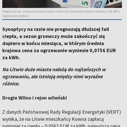
Prognozuje się, że sezon grzewczy może zakończyć się dopiero w końcu miesiąca, fot. BNS/
Žygimantas Gedvila
Synoptycy na razie nie prognozują dłuższej fali
ciepła, a sezon grzewczy może zakończyć się
dopiero w końcu miesiąca, w którym średnia
krajowa cena za ogrzewanie wyniesie 0,0756 EUR
za kWh.
Na Litwie duże miasta należą do najtańszych w
ogrzewaniu, ale istnieją między nimi wyraźne
różnice.
Drogie Wilno i rejon wileński
Z danych Państwowej Rady Regulacji Energetyki (VERT)
wynika, że na Litwie mieszkańcy Kowna zapłacą
najmniej za ciepło – 0,0562 EUR za kWh, najwyższa cena