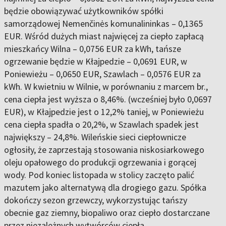
będzie obowiązywać użytkowników spółki
samorządowej Nemenčinės komunalininkas – 0,1365
EUR. Wśród dużych miast najwięcej za ciepło zapłacą
mieszkańcy Wilna – 0,0756 EUR za kWh, tańsze
ogrzewanie będzie w Kłajpedzie – 0,0691 EUR, w
Poniewieżu – 0,0650 EUR, Szawlach – 0,0576 EUR za
kWh. W kwietniu w Wilnie, w porównaniu z marcem br.,
cena ciepła jest wyższa o 8,46%. (wcześniej było 0,0697
EUR), w Kłajpedzie jest o 12,2% taniej, w Poniewieżu
cena ciepła spadła o 20,2%, w Szawlach spadek jest
największy – 24,8%. Wileńskie sieci ciepłownicze
ogłosiły, że zaprzestają stosowania niskosiarkowego
oleju opałowego do produkcji ogrzewania i gorącej
wody. Pod koniec listopada w stolicy zaczęto palić
mazutem jako alternatywą dla drogiego gazu. Spółka
dokończy sezon grzewczy, wykorzystując tańszy
obecnie gaz ziemny, biopaliwo oraz ciepło dostarczane
przez niezależnych wytwórców ciepła.