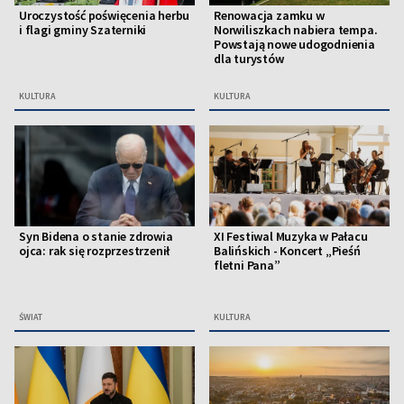
Uroczystość poświęcenia herbu
Renowacja zamku w
i flagi gminy Szaterniki
Norwiliszkach nabiera tempa.
Powstają nowe udogodnienia
dla turystów
KULTURA
KULTURA
Syn Bidena o stanie zdrowia
XI Festiwal Muzyka w Pałacu
ojca: rak się rozprzestrzenił
Balińskich - Koncert „Pieśń
fletni Pana”
ŚWIAT
KULTURA