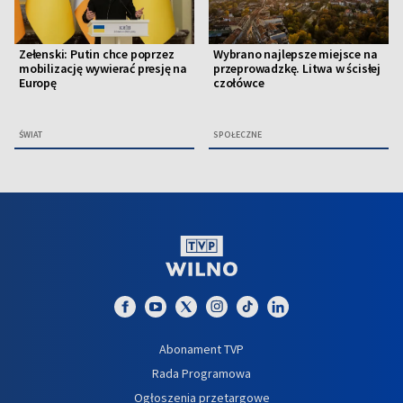
Zełenski: Putin chce poprzez
Wybrano najlepsze miejsce na
mobilizację wywierać presję na
przeprowadzkę. Litwa w ścisłej
Europę
czołówce
ŚWIAT
SPOŁECZNE
Abonament TVP
Rada Programowa
Ogłoszenia przetargowe