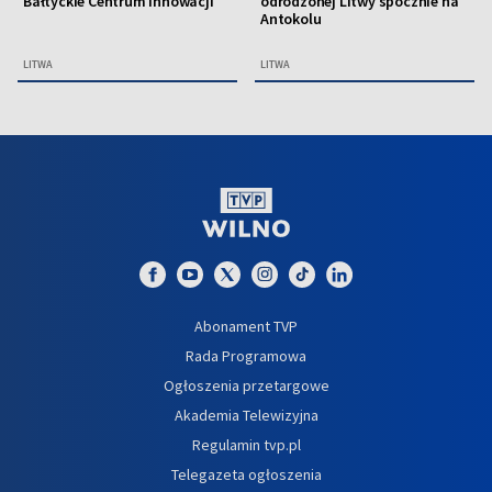
Bałtyckie Centrum Innowacji
odrodzonej Litwy spocznie na
Antokolu
LITWA
LITWA
Abonament TVP
Rada Programowa
Ogłoszenia przetargowe
Akademia Telewizyjna
Regulamin tvp.pl
Telegazeta ogłoszenia