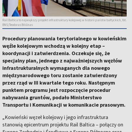
Rail Baltica to największy projekt infrastruktury kolejowej w historii państw bałtyckich, fot.
BNS/Teodoras Biliūnas
Procedury planowania terytorialnego w kowieńskim
węźle kolejowym wchodzą w kolejny etap –
koordynacji i zatwierdzenia. Oczekuje się, że
specjalny plan, jednego z najważniejszych węzłów
infrastrukturalnych wymaganych dla nowego
międzynarodowego toru zostanie zatwierdzony
przez rząd w III kwartale tego roku. Następnym
punktem programu jest rozpoczęcie procedur
nabywania gruntów, podało Ministerstwo
Transportu i Komunikacji w komunikacie prasowym.
„Kowieński węzeł kolejowy i jego infrastruktura
stanowią epicentrum projektu Rail Baltica – połączy on
Europę Zachodnią i Środkową z Europą Północną oraz