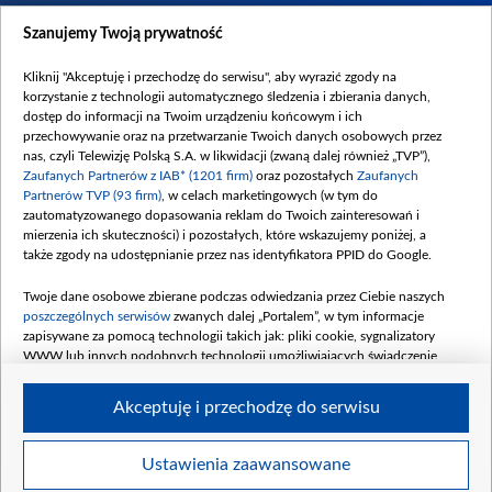
Dostępność
Szanujemy Twoją prywatność
Moje zgody
Kliknij "Akceptuję i przechodzę do serwisu", aby wyrazić zgody na
Procedura zgłoszeń wewnętrznych
korzystanie z technologii automatycznego śledzenia i zbierania danych,
dostęp do informacji na Twoim urządzeniu końcowym i ich
przechowywanie oraz na przetwarzanie Twoich danych osobowych przez
nas, czyli Telewizję Polską S.A. w likwidacji (zwaną dalej również „TVP”),
Zaufanych Partnerów z IAB* (1201 firm)
oraz pozostałych
Zaufanych
Partnerów TVP (93 firm)
, w celach marketingowych (w tym do
zautomatyzowanego dopasowania reklam do Twoich zainteresowań i
mierzenia ich skuteczności) i pozostałych, które wskazujemy poniżej, a
także zgody na udostępnianie przez nas identyfikatora PPID do Google.
Twoje dane osobowe zbierane podczas odwiedzania przez Ciebie naszych
poszczególnych serwisów
zwanych dalej „Portalem”, w tym informacje
zapisywane za pomocą technologii takich jak: pliki cookie, sygnalizatory
WWW lub innych podobnych technologii umożliwiających świadczenie
dopasowanych i bezpiecznych usług, personalizację treści oraz reklam,
udostępnianie funkcji mediów społecznościowych oraz analizowanie ruchu
Akceptuję i przechodzę do serwisu
w Internecie.
Twoje dane osobowe zbierane podczas odwiedzania przez Ciebie
Ustawienia zaawansowane
poszczególnych serwisów
na Portalu, takie jak adresy IP, identyfikatory