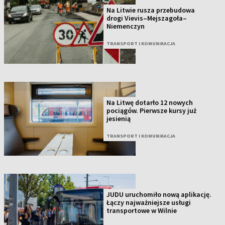
Na Litwie rusza przebudowa
drogi Vievis–Mejszagoła–
Niemenczyn
TRANSPORT I KOMUNIKACJA
Na Litwę dotarło 12 nowych
pociągów. Pierwsze kursy już
jesienią
TRANSPORT I KOMUNIKACJA
JUDU uruchomiło nową aplikację.
Łączy najważniejsze usługi
transportowe w Wilnie