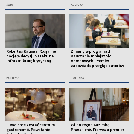
ŚWIAT
KULTURA
Robertas Kaunas: Rosja nie
Zmiany w programach
podjęła decyzji o ataku na
nauczania mniejszości
infrastrukturę krytyczną
narodowych. Premier
zapowiada przegląd autorów
POLITYKA
POLITYKA
Litwa chce zostać centrum
Wilno żegna Kazimirę
gastronomii. Powstanie
Prunskienė. Pierwsza premier