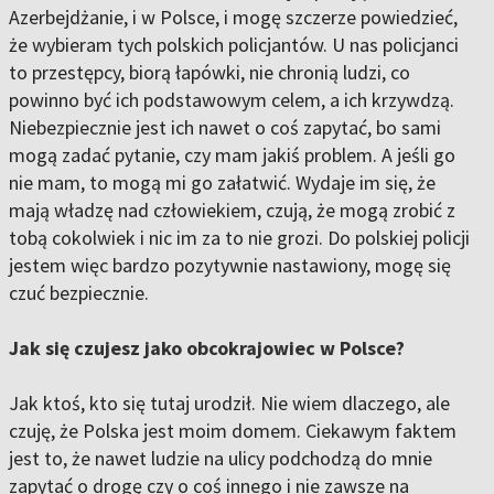
Azerbejdżanie, i w Polsce, i mogę szczerze powiedzieć,
że wybieram tych polskich policjantów. U nas policjanci
to przestępcy, biorą łapówki, nie chronią ludzi, co
powinno być ich podstawowym celem, a ich krzywdzą.
Niebezpiecznie jest ich nawet o coś zapytać, bo sami
mogą zadać pytanie, czy mam jakiś problem. A jeśli go
nie mam, to mogą mi go załatwić. Wydaje im się, że
mają władzę nad człowiekiem, czują, że mogą zrobić z
tobą cokolwiek i nic im za to nie grozi. Do polskiej policji
jestem więc bardzo pozytywnie nastawiony, mogę się
czuć bezpiecznie.
Jak się czujesz jako obcokrajowiec w Polsce?
Jak ktoś, kto się tutaj urodził. Nie wiem dlaczego, ale
czuję, że Polska jest moim domem. Ciekawym faktem
jest to, że nawet ludzie na ulicy podchodzą do mnie
zapytać o drogę czy o coś innego i nie zawsze na