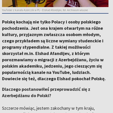
YouTuber z kanału Azerczik w PL – Elshad Afandijev, fot. Archiwum własne
Polskę kochają nie tylko Polacy i osoby polskiego
pochodzenia. Jest ona krajem otwartym na różne
kultury, przyjaznym zwłaszcza osobom młodym,
czego przykładem są liczne wymiany studenckie i
programy stypendialne. Z takiej możliwości
skorzystał m.in. Elshad Afandijev, z którym
porozmawiamy o migracji z Azerbejdżanu, życiu w
polskim akademiku, jedzeniu, jego cieszącym się
popularnością kanale na YouTube, ludziach.
Dowiecie się też, dlaczego Elshad pokochał Polskę.
Dlaczego postanowiłeś przeprowadzić się z
Azerbejdżanu do Polski?
Szczerze mówiąc, jestem zakochany w tym kraju,