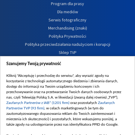
Program dla prasy
Dla mediów
Serwis fotograficzny
Merchandising (znaki)
Polityka Prywatności
Polityka przeciwdziałania nadużyciom i korupcji
Sklep TVP
Biuro Reklamy
Szanujemy Twoją prywatność
Oferta Dystrybucyjna
Kliknij "Akceptuję i przechodzę do serwisu", aby wyrazić zgody na
Oferta Handlowa
korzystanie z technologii automatycznego śledzenia i zbierania danych,
Dostępność
dostęp do informacji na Twoim urządzeniu końcowym i ich
przechowywanie oraz na przetwarzanie Twoich danych osobowych przez
Moje zgody
nas, czyli Telewizję Polską S.A. w likwidacji (zwaną dalej również „TVP”),
Procedura zgłoszeń wewnętrznych
Zaufanych Partnerów z IAB* (1201 firm)
oraz pozostałych
Zaufanych
Partnerów TVP (93 firm)
, w celach marketingowych (w tym do
zautomatyzowanego dopasowania reklam do Twoich zainteresowań i
mierzenia ich skuteczności) i pozostałych, które wskazujemy poniżej, a
także zgody na udostępnianie przez nas identyfikatora PPID do Google.