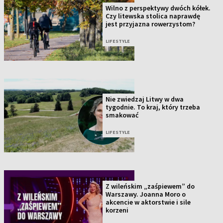
Wilno z perspektywy dwóch kółek.
Czy litewska stolica naprawdę
jest przyjazna rowerzystom?
LIFESTYLE
Nie zwiedzaj Litwy w dwa
tygodnie. To kraj, który trzeba
smakować
LIFESTYLE
Z wileńskim „zaśpiewem” do
Warszawy. Joanna Moro o
akcencie w aktorstwie i sile
korzeni