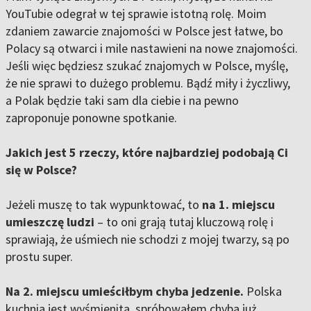
YouTubie odegrał w tej sprawie istotną rolę. Moim
zdaniem zawarcie znajomości w Polsce jest łatwe, bo
Polacy są otwarci i mile nastawieni na nowe znajomości.
Jeśli więc będziesz szukać znajomych w Polsce, myślę,
że nie sprawi to dużego problemu. Bądź miły i życzliwy,
a Polak będzie taki sam dla ciebie i na pewno
zaproponuje ponowne spotkanie.
Jakich jest 5 rzeczy, które najbardziej podobają Ci
się w Polsce?
Jeżeli muszę to tak wypunktować, to
na 1. miejscu
umieszczę ludzi
– to oni grają tutaj kluczową rolę i
sprawiają, że uśmiech nie schodzi z mojej twarzy, są po
prostu super.
Na 2. miejscu umieściłbym chyba jedzenie.
Polska
kuchnia jest wyśmienita, spróbowałem chyba już