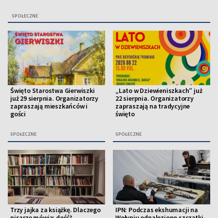
SPOŁECZNE
Święto Starostwa Gierwiszki
„Lato w Dziewieniszkach” już
już 29 sierpnia. Organizatorzy
22 sierpnia. Organizatorzy
zapraszają mieszkańców i
zapraszają na tradycyjne
gości
święto
SPOŁECZNE
SPOŁECZNE
Trzy jajka za książkę. Dlaczego
IPN: Podczas ekshumacji na
pisarze mówią: dość?
Wołyniu odnaleziono szczątki