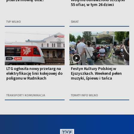
55 ofiar, w tym 26 dzieci
TVP WILNO
ŚWIAT
LTG ogłosiła nowy przetarg na
Festyn Kultury Polskiej w
elektryfikację linii kolejowej do
Ejszyszkach. Weekend pełen
poligonu w Rudnikach
muzyki, śpiewu i tańca
TRANSPORT I KOMUNIKACJA
TEMATY INFO WILNO