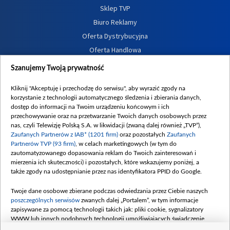
Sklep TVP
Biuro Reklamy
Oferta Dystrybucyjna
Oferta Handlowa
Dostępność
Szanujemy Twoją prywatność
Moje zgody
Kliknij "Akceptuję i przechodzę do serwisu", aby wyrazić zgody na
Procedura zgłoszeń wewnętrznych
korzystanie z technologii automatycznego śledzenia i zbierania danych,
dostęp do informacji na Twoim urządzeniu końcowym i ich
przechowywanie oraz na przetwarzanie Twoich danych osobowych przez
nas, czyli Telewizję Polską S.A. w likwidacji (zwaną dalej również „TVP”),
Zaufanych Partnerów z IAB* (1201 firm)
oraz pozostałych
Zaufanych
Partnerów TVP (93 firm)
, w celach marketingowych (w tym do
zautomatyzowanego dopasowania reklam do Twoich zainteresowań i
mierzenia ich skuteczności) i pozostałych, które wskazujemy poniżej, a
także zgody na udostępnianie przez nas identyfikatora PPID do Google.
Twoje dane osobowe zbierane podczas odwiedzania przez Ciebie naszych
poszczególnych serwisów
zwanych dalej „Portalem”, w tym informacje
zapisywane za pomocą technologii takich jak: pliki cookie, sygnalizatory
WWW lub innych podobnych technologii umożliwiających świadczenie
dopasowanych i bezpiecznych usług, personalizację treści oraz reklam,