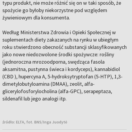
typu produkt, nie może różnić się on w taki sposób, że
spożycie go byłoby niekorzystne pod względem
żywieniowym dla konsumenta.
Według Ministerstwa Zdrowia i Opieki Społecznej w
suplementach diety zakazanych na rynku w ubiegłym
roku stwierdzono obecność substancji sklasyfikowanych
jako nowe niedozwolone środki spożywcze: rośliny
(jednoroczna mrozoodporna, swędząca fasola
aksamitna, pustynna świeca i kordyceps), kannabidiol
(CBD ), hupercyna A, 5-hydroksytryptofan (5-HTP), 1,3-
dimetylobutyloamina (DMAA), zeolit, alfa-
glicerylofosforylocholina (alfa-GPC), serapeptaza,
sildenafil lub jego analogi itp.
źródło:
ELTA, fot. BNS/Inga Juodytė