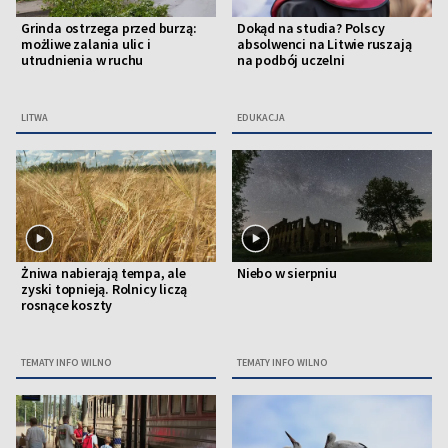
Grinda ostrzega przed burzą:
Dokąd na studia? Polscy
możliwe zalania ulic i
absolwenci na Litwie ruszają
utrudnienia w ruchu
na podbój uczelni
LITWA
EDUKACJA
Żniwa nabierają tempa, ale
Niebo w sierpniu
zyski topnieją. Rolnicy liczą
rosnące koszty
TEMATY INFO WILNO
TEMATY INFO WILNO