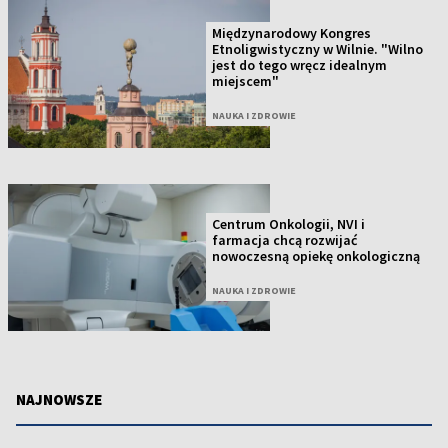
Międzynarodowy Kongres
Etnoligwistyczny w Wilnie. "Wilno
jest do tego wręcz idealnym
miejscem"
NAUKA I ZDROWIE
Centrum Onkologii, NVI i
farmacja chcą rozwijać
nowoczesną opiekę onkologiczną
NAUKA I ZDROWIE
NAJNOWSZE