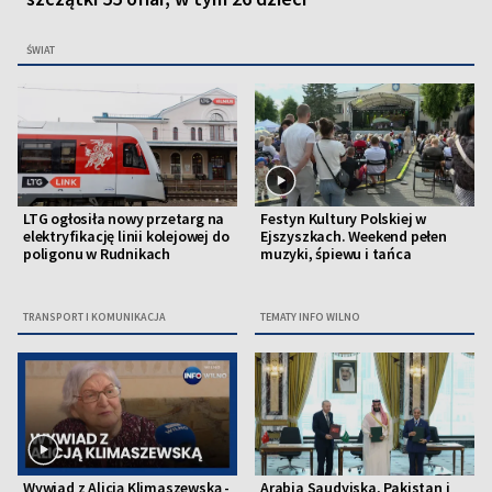
ŚWIAT
LTG ogłosiła nowy przetarg na
Festyn Kultury Polskiej w
elektryfikację linii kolejowej do
Ejszyszkach. Weekend pełen
poligonu w Rudnikach
muzyki, śpiewu i tańca
TRANSPORT I KOMUNIKACJA
TEMATY INFO WILNO
Wywiad z Alicją Klimaszewską -
Arabia Saudyjska, Pakistan i