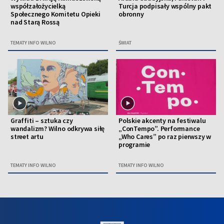
współzałożycielką
Turcja podpisały wspólny pakt
Społecznego Komitetu Opieki
obronny
nad Starą Rossą
TEMATY INFO WILNO
ŚWIAT
Graffiti – sztuka czy
Polskie akcenty na festiwalu
wandalizm? Wilno odkrywa siłę
„ConTempo”. Performance
street artu
„Who Cares” po raz pierwszy w
programie
TEMATY INFO WILNO
TEMATY INFO WILNO