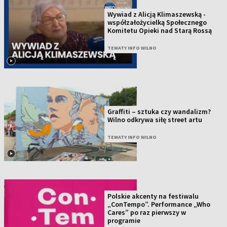
Wywiad z Alicją Klimaszewską -
współzałożycielką Społecznego
Komitetu Opieki nad Starą Rossą
TEMATY INFO WILNO
Graffiti – sztuka czy wandalizm?
Wilno odkrywa siłę street artu
TEMATY INFO WILNO
Polskie akcenty na festiwalu
„ConTempo”. Performance „Who
Cares” po raz pierwszy w
programie