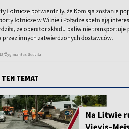
ty Lotnicze potwierdziły, że Komisja zostanie po
porty lotnicze w Wilnie i Połądze spełniają inte
dziła, że operator składu paliw nie transportuje
 przez innych zatwierdzonych dostawców.
BNS/Žygimantas Gedvila
 TEN TEMAT
Na Litwie 
Vievis–Mej