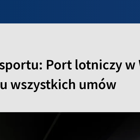
INFO WILNO
WILNO NA DZIEŃ DOBRY
PROGRAMY
ZGŁOŚ
sportu: Port lotniczy w
du wszystkich umów