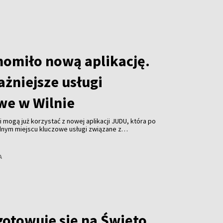
omiło nową aplikację.
ażniejsze usługi
we w Wilnie
i mogą już korzystać z nowej aplikacji JUDU, która po
dnym miejscu kluczowe usługi związane z
cy Litwy. Przez aplikację można kupować bilety na
cić za parkowanie i planować podróże.
A
gotowuje się na Święto