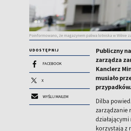
Poinformowano, że magazynem paliwa lotniska w Wilnie za
Publiczny n
UDOSTĘPNIJ
zarządza za
FACEBOOK
Kanclerz Min
musiało prz
X
przypadków
WYŚLIJ MAILEM
Dilba powied
zarządzanie 
działającymi 
korzystają z 