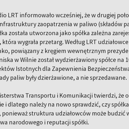
io LRT informowało wcześniej, że w drugiej połow
nfrastruktury zaopatrzenia w paliwo (składów pal
łka została utworzona jako spółka zależna zarej
, która wygrała przetarg. Według LRT udziałowc
ko, powiązany z kręgiem wewnętrznym prezyden
iska w Wilnie został wydzierżawiony spółce na 10
któw Istotnych dla Zapewnienia Bezpieczeństw
ady paliw były dzierżawione, a nie sprzedawane.
isterstwa Transportu i Komunikacji twierdzi, że 
ie i dlatego należy na nowo sprawdzić, czy spół
ponieważ struktura udziałowców może budzić w
wa narodowego i reputacji spółki.