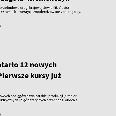
przebudowa drogi krajowej Jewie (lit. Vievis)–
 W ramach inwestycji zmodernizowane zostaną trzy
długości około 9 km – poinformowała spółka „Via
A
otarło 12 nowych
Pierwsze kursy już
nowych pociągów szwajcarskiej produkcji „Stadler
lektrycznych i pięć bateryjnych przechodzi obecnie
e kursy z pasażerami zaplanowano na jesień tego
A