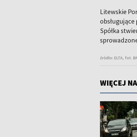
Litewskie Por
obsługujące 
Spółka stwier
sprowadzone
źródło:
ELTA, fot. 
WIĘCEJ NA