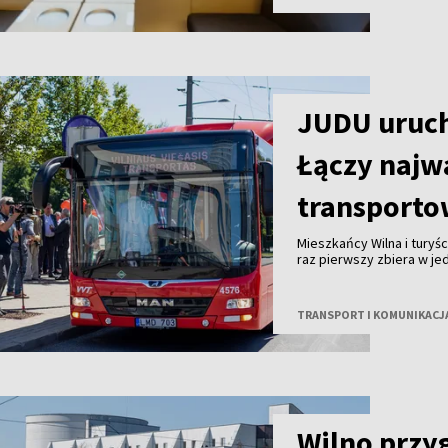
JUDU uruch
Łączy najw
transporto
Mieszkańcy Wilna i turyśc
raz pierwszy zbiera w je
poruszaniem się po stoli
komunikację miejską, pła
TRANSPORT I KOMUNIKACJ
Wilno przy