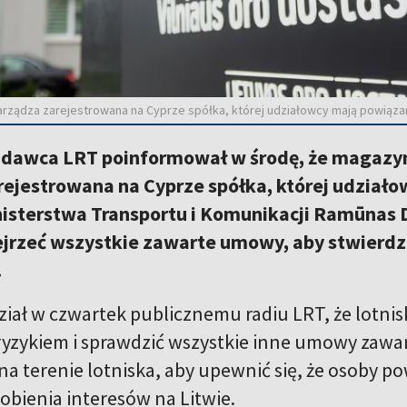
rządza zarejestrowana na Cyprze spółka, której udziałowcy mają powiąza
adawca LRT poinformował w środę, że magazyn
rejestrowana na Cyprze spółka, której udział
isterstwa Transportu i Komunikacji Ramūnas Di
ejrzeć wszystkie zawarte umowy, aby stwierdzi
.
ział w czwartek publicznemu radiu LRT, że lotni
ryzykiem i sprawdzić wszystkie inne umowy zawar
na terenie lotniska, aby upewnić się, że osoby p
robienia interesów na Litwie.