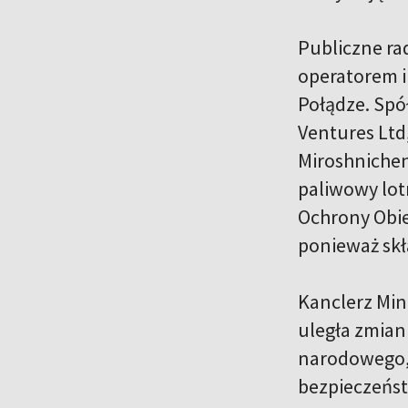
Publiczne rad
operatorem i
Połądze. Spó
Ventures Ltd
Miroshnichen
paliwowy lotn
Ochrony Obie
ponieważ skł
Kanclerz Min
uległa zmian
narodowego, 
bezpieczeńst