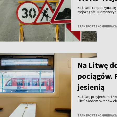
Na Litwie rozpoczyna się 
Mejszagoła–Niemenczyn.
odcinki trasy o łącznej 
Lietuva”.
TRANSPORT I KOMUNIKACJ
Na Litwę d
pociągów. 
jesienią
Na Litwę przyjechało 12 
Flirt”. Siedem składów e
testy. Pierwsze regularn
roku.
TRANSPORT I KOMUNIKACJ