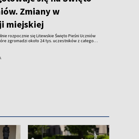
niów. Zmiany w
i miejskiej
Wilnie rozpocznie się Litewskie Święto Pieśni Uczniów
 które zgromadzi około 24 tys. uczestników z całego
zenia znalazło się sześć koncertów i widowisk
czniów we współpracy z czołowymi litewskimi
ganizacją święta mieszkańcy stolicy muszą liczyć się z
A
i w ruchu drogowym oraz zmianami w funkcjonowaniu