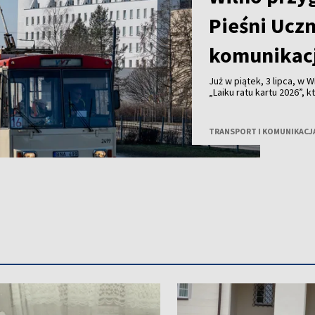
Pieśni Ucz
komunikacj
Już w piątek, 3 lipca, w 
„Laiku ratu kartu 2026”,
kraju. W programie wydar
przygotowanych przez u
twórcami. W związku z or
TRANSPORT I KOMUNIKACJ
czasowymi utrudnieniam
komunikacji miejskiej.