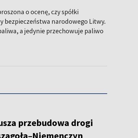
proszona o ocenę, czy spółki
resy bezpieczeństwa narodowego Litwy.
 paliwa, a jedynie przechowuje paliwo
rusza przebudowa drogi
szagoła–Niemenczyn