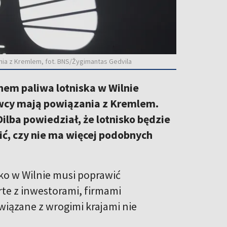
nia z Kremlem, fot. BNS/Žygimantas Gedvila
em paliwa lotniska w Wilnie
owcy mają powiązania z Kremlem.
lba powiedział, że lotnisko będzie
ć, czy nie ma więcej podobnych
sko w Wilnie musi poprawić
te z inwestorami, firmami
owiązane z wrogimi krajami nie