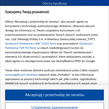
Oferta Handlowa
Dostępność
Szanujemy Twoją prywatność
Moje zgody
Kliknij "Akceptuję i przechodzę do serwisu", aby wyrazić zgody na
Procedura zgłoszeń wewnętrznych
korzystanie z technologii automatycznego śledzenia i zbierania danych,
dostęp do informacji na Twoim urządzeniu końcowym i ich
przechowywanie oraz na przetwarzanie Twoich danych osobowych przez
nas, czyli Telewizję Polską S.A. w likwidacji (zwaną dalej również „TVP”),
Zaufanych Partnerów z IAB* (1201 firm)
oraz pozostałych
Zaufanych
Partnerów TVP (93 firm)
, w celach marketingowych (w tym do
zautomatyzowanego dopasowania reklam do Twoich zainteresowań i
mierzenia ich skuteczności) i pozostałych, które wskazujemy poniżej, a
także zgody na udostępnianie przez nas identyfikatora PPID do Google.
Twoje dane osobowe zbierane podczas odwiedzania przez Ciebie naszych
poszczególnych serwisów
zwanych dalej „Portalem”, w tym informacje
zapisywane za pomocą technologii takich jak: pliki cookie, sygnalizatory
WWW lub innych podobnych technologii umożliwiających świadczenie
dopasowanych i bezpiecznych usług, personalizację treści oraz reklam,
udostępnianie funkcji mediów społecznościowych oraz analizowanie ruchu
Akceptuję i przechodzę do serwisu
w Internecie.
Twoje dane osobowe zbierane podczas odwiedzania przez Ciebie
Ustawienia zaawansowane