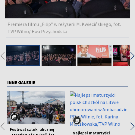
Premiera filmu „Filip” w reżyserii M. Kwiecińskiego, fot.
TVP Wilno/ Ewa Przychodska
◀
INNE GALERIE
◀
Festiwal sztuki ulicznej
Najlepsi maturzyści
„Meeting of Styles”, fot.