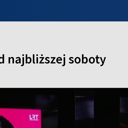
INFO WILNO
WILNO NA DZIEŃ DOBRY
PROGRAMY
ZGŁOŚ
d najbliższej soboty