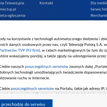
ia Telewizyjna
Kontakt
Dla medi
min tvp.pl
Serwis fo
zeta ogłoszenia
Merchandi
acje o nadawcy
Polityka 
Polityka 
nadużycio
gody na korzystanie z technologii automatycznego śledzenia i zb
ch danych osobowych przez nas, czyli Telewizję Polską S.A. w 
Partnerów TVP (93 firm)
, w celach marketingowych (w tym do 
 które wskazujemy poniżej, a także zgody na udostępnianie przez
Ciebie naszych
poszczególnych serwisów
zwanych dalej „Portal
dobnych technologii umożliwiających świadczenie dopasowanych i
lizowanie ruchu w Internecie.
Ciebie
poszczególnych serwisów
na Portalu, takie jak adresy IP
iwaniach w serwisach Portalu czy historia odwiedzin będą prze
tępujących celów i funkcji: przechowywania informacji na urząd
i przechodzę do serwisu
sonalizowanych reklam, tworzenia profilu spersonalizowanych t