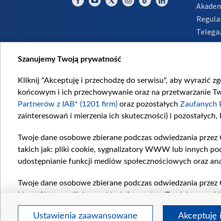
Akadem
Regula
Telega
Inform
Szanujemy Twoją prywatność
Kliknij "Akceptuję i przechodzę do serwisu", aby wyrazić z
końcowym i ich przechowywanie oraz na przetwarzanie Twoi
Partnerów z IAB* (1201 firm)
oraz pozostałych
Zaufanych 
zainteresowań i mierzenia ich skuteczności) i pozostałych,
Twoje dane osobowe zbierane podczas odwiedzania przez 
takich jak: pliki cookie, sygnalizatory WWW lub innych po
udostępnianie funkcji mediów społecznościowych oraz ana
Twoje dane osobowe zbierane podczas odwiedzania przez 
identyfikatory plików cookie, informacje o Twoich wyszuk
pozostałych
Zaufanych Partnerów TVP
dla realizacji nas
Ustawienia zaawansowane
Akceptuję 
wyboru spersonalizowanych reklam, tworzenia profilu sper