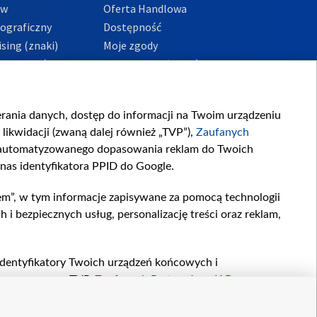
ów
Oferta Handlowa
tograficzny
Dostępność
sing (znaki)
Moje zgody
Prywatności
Procedura zgłoszeń
wewnętrznych
przeciwdziałania
m i korupcji
ierania danych, dostęp do informacji na Twoim urządzeniu
likwidacji (zwaną dalej również „TVP”),
Zaufanych
zautomatyzowanego dopasowania reklam do Twoich
 nas identyfikatora PPID do Google.
em”, w tym informacje zapisywane za pomocą technologii
 bezpiecznych usług, personalizację treści oraz reklam,
, identyfikatory Twoich urządzeń końcowych i
twarzane przez TVP,
Zaufanych Partnerów z IAB
oraz
zeniu lub dostęp do nich, wyboru podstawowych reklam,
reści, wyboru spersonalizowanych treści, pomiaru