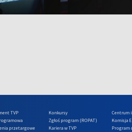
ment TVP
Konkursy
Centrum i
Programowa
Zgłoś program (ROPAT)
Komisja E
enia przetargowe
Kariera w TVP
Program d