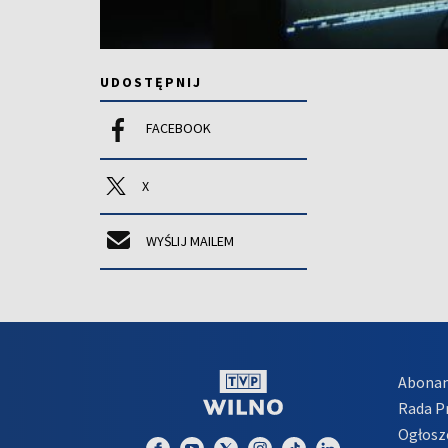
UDOSTĘPNIJ
FACEBOOK
X
WYŚLIJ MAILEM
Abona
Rada 
Ogłosz