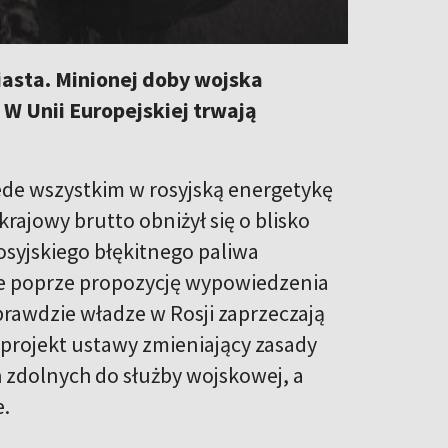
iasta. Minionej doby wojska
. W Unii Europejskiej trwają
zede wszystkim w rosyjską energetykę
rajowy brutto obniżył się o blisko
osyjskiego błękitnego paliwa
że poprze propozycję wypowiedzenia
rawdzie władze w Rosji zaprzeczają
a projekt ustawy zmieniający zasady
h zdolnych do służby wojskowej, a
e.