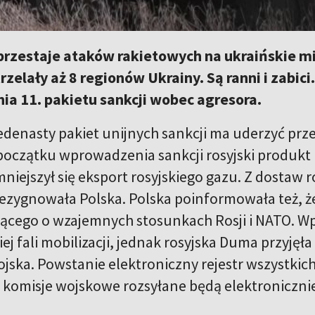
przestaje ataków rakietowych na ukraińskie m
rzelały aż 8 regionów Ukrainy. Są ranni i zabici
a 11. pakietu sankcji wobec agresora.
 jedenasty pakiet unijnych sankcji ma uderzyć pr
początku wprowadzenia sankcji rosyjski produkt k
iejszył się eksport rosyjskiego gazu. Z dostaw r
rezygnowała Polska. Polska poinformowała też, 
ącego o wzajemnych stosunkach Rosji i NATO. Wp
j fali mobilizacji, jednak rosyjska Duma przyjęł
jska. Powstanie elektroniczny rejestr wszystkic
komisje wojskowe rozsyłane będą elektroniczni