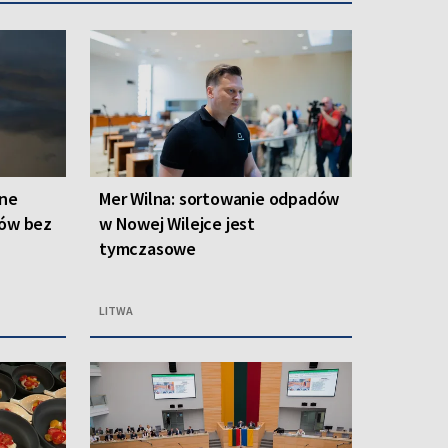
one
Mer Wilna: sortowanie odpadów
ców bez
w Nowej Wilejce jest
tymczasowe
LITWA