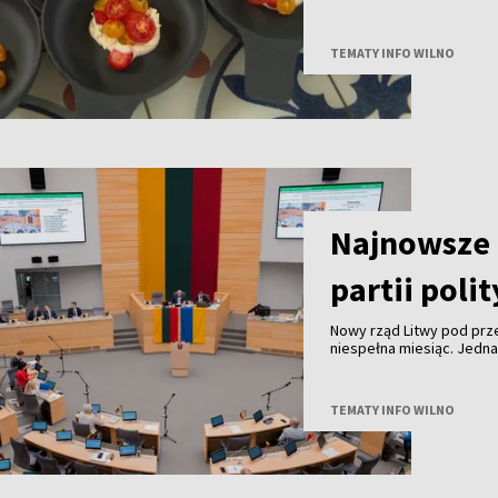
do końca tego roku we w
innymi partnerami. Celem
gałęzi litewskiej turysty
TEMATY INFO WILNO
granicą.
Najnowsze 
partii poli
Nowy rząd Litwy pod pr
niespełna miesiąc. Jedn
TEMATY INFO WILNO