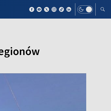
 TEMAT
WIĘCEJ
regionów