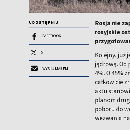
Rosja nie za
UDOSTĘPNIJ
rosyjskie ost
FACEBOOK
przygotowani
X
Kolejny, już
jądrową. Od 
WYŚLIJ MAILEM
4%. O 45% zmn
całkowicie z
aktu stanowi
planom drugie
poboru do wo
wezwania na 