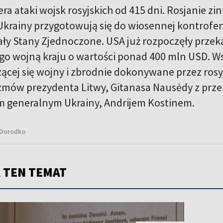
ra ataki wojsk rosyjskich od 415 dni. Rosjanie z
 Ukrainy przygotowują się do wiosennej kontrofe
y Stany Zjednoczone. USA już rozpoczęły prze
go wojną kraju o wartości ponad 400 mln USD. Ws
zącej się wojny i zbrodnie dokonywane przez rosy
mów prezydenta Litwy, Gitanasa Nausėdy z prze
 generalnym Ukrainy, Andrijem Kostinem.
 Dorodko
 TEN TEMAT