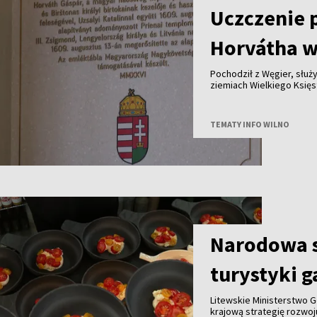
Uczczenie 
Horvátha w
Pochodził z Węgier, służy
ziemiach Wielkiego Księstwa Lite
królewskich dóbr - ponad cztery stu
jego historię przypomina tablica od
Polski i Węgier.
TEMATY INFO WILNO
Narodowa s
turystyki 
Litewskie Ministerstwo G
krajową strategię rozwo