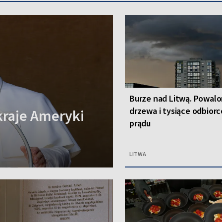
Burze nad Litwą. Powal
drzewa i tysiące odbior
kraje Ameryki
prądu
LITWA