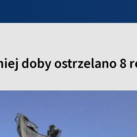
INFO WILNO
WILNO NA DZIEŃ DOBRY
PROGRAMY
ZGŁOŚ
iej doby ostrzelano 8 