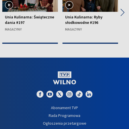
◀
▶
Unia Kulinarna: Świąteczne
Unia Kulinarna: Ryby
U
dania #197
słodkowodne #196
k
MAGAZYNY
MAGAZYNY
M
Abonament TVP
Rada Programowa
Ogłoszenia przetargowe