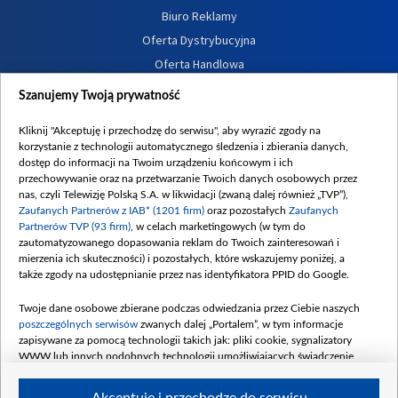
Biuro Reklamy
Oferta Dystrybucyjna
Oferta Handlowa
Dostępność
Szanujemy Twoją prywatność
Moje zgody
Kliknij "Akceptuję i przechodzę do serwisu", aby wyrazić zgody na
Procedura zgłoszeń wewnętrznych
korzystanie z technologii automatycznego śledzenia i zbierania danych,
dostęp do informacji na Twoim urządzeniu końcowym i ich
przechowywanie oraz na przetwarzanie Twoich danych osobowych przez
nas, czyli Telewizję Polską S.A. w likwidacji (zwaną dalej również „TVP”),
Zaufanych Partnerów z IAB* (1201 firm)
oraz pozostałych
Zaufanych
Partnerów TVP (93 firm)
, w celach marketingowych (w tym do
zautomatyzowanego dopasowania reklam do Twoich zainteresowań i
mierzenia ich skuteczności) i pozostałych, które wskazujemy poniżej, a
także zgody na udostępnianie przez nas identyfikatora PPID do Google.
Twoje dane osobowe zbierane podczas odwiedzania przez Ciebie naszych
poszczególnych serwisów
zwanych dalej „Portalem”, w tym informacje
zapisywane za pomocą technologii takich jak: pliki cookie, sygnalizatory
WWW lub innych podobnych technologii umożliwiających świadczenie
dopasowanych i bezpiecznych usług, personalizację treści oraz reklam,
udostępnianie funkcji mediów społecznościowych oraz analizowanie ruchu