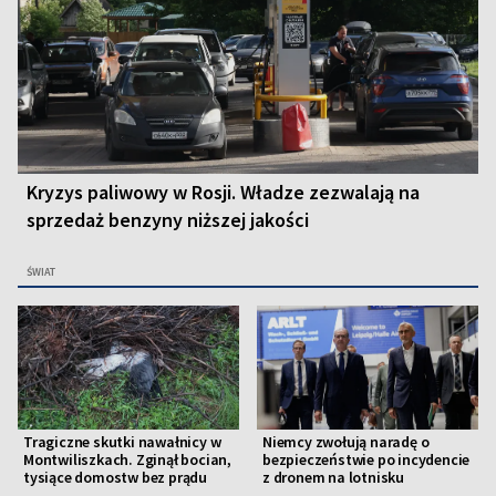
Kryzys paliwowy w Rosji. Władze zezwalają na
sprzedaż benzyny niższej jakości
ŚWIAT
Tragiczne skutki nawałnicy w
Niemcy zwołują naradę o
Montwiliszkach. Zginął bocian,
bezpieczeństwie po incydencie
tysiące domostw bez prądu
z dronem na lotnisku