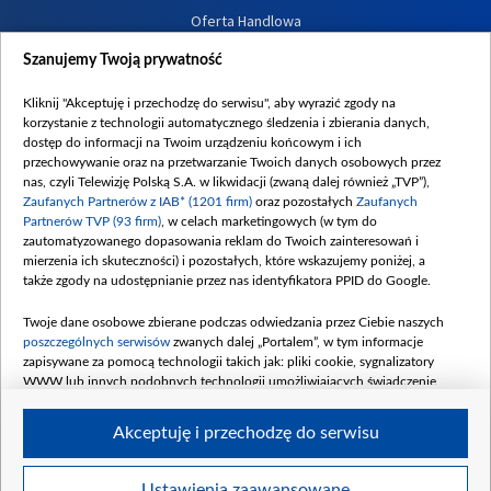
Oferta Handlowa
Dostępność
Szanujemy Twoją prywatność
Moje zgody
Kliknij "Akceptuję i przechodzę do serwisu", aby wyrazić zgody na
Procedura zgłoszeń wewnętrznych
korzystanie z technologii automatycznego śledzenia i zbierania danych,
dostęp do informacji na Twoim urządzeniu końcowym i ich
przechowywanie oraz na przetwarzanie Twoich danych osobowych przez
nas, czyli Telewizję Polską S.A. w likwidacji (zwaną dalej również „TVP”),
Zaufanych Partnerów z IAB* (1201 firm)
oraz pozostałych
Zaufanych
Partnerów TVP (93 firm)
, w celach marketingowych (w tym do
zautomatyzowanego dopasowania reklam do Twoich zainteresowań i
mierzenia ich skuteczności) i pozostałych, które wskazujemy poniżej, a
także zgody na udostępnianie przez nas identyfikatora PPID do Google.
Twoje dane osobowe zbierane podczas odwiedzania przez Ciebie naszych
poszczególnych serwisów
zwanych dalej „Portalem”, w tym informacje
zapisywane za pomocą technologii takich jak: pliki cookie, sygnalizatory
WWW lub innych podobnych technologii umożliwiających świadczenie
dopasowanych i bezpiecznych usług, personalizację treści oraz reklam,
udostępnianie funkcji mediów społecznościowych oraz analizowanie ruchu
Akceptuję i przechodzę do serwisu
w Internecie.
Twoje dane osobowe zbierane podczas odwiedzania przez Ciebie
Ustawienia zaawansowane