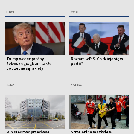
LITWA
ŚWIAT
Trump wobec prośby
Rozłam w PiS. Co dzieje się w
Zełenskiego: „Nam także
partii?
potrzebne są rakiety”
ŚWIAT
POLSKA
Ministerstwo przeciwne
Strzelanina w szkole w