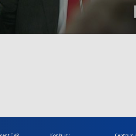
ment TVP
Konkursy
Centrum i