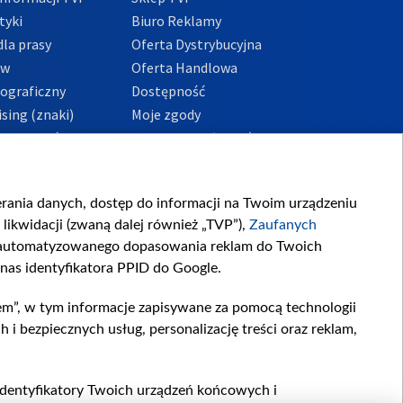
tyki
Biuro Reklamy
la prasy
Oferta Dystrybucyjna
ów
Oferta Handlowa
tograficzny
Dostępność
sing (znaki)
Moje zgody
Prywatności
Procedura zgłoszeń
wewnętrznych
przeciwdziałania
m i korupcji
ierania danych, dostęp do informacji na Twoim urządzeniu
likwidacji (zwaną dalej również „TVP”),
Zaufanych
zautomatyzowanego dopasowania reklam do Twoich
 nas identyfikatora PPID do Google.
em”, w tym informacje zapisywane za pomocą technologii
 bezpiecznych usług, personalizację treści oraz reklam,
, identyfikatory Twoich urządzeń końcowych i