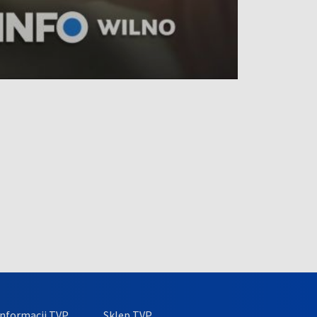
nformacji TVP
Sklep TVP