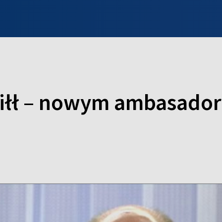
INFO WILNO
WILNO NA DZIEŃ DOBRY
PROGRAMY
ZGŁOŚ
iłł – nowym ambasador