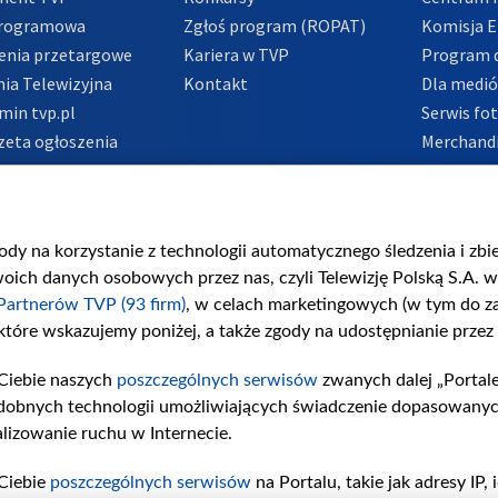
Programowa
Zgłoś program (ROPAT)
Komisja E
enia przetargowe
Kariera w TVP
Program d
ia Telewizyjna
Kontakt
Dla medi
min tvp.pl
Serwis fo
zeta ogłoszenia
Merchandi
acje o nadawcy
Polityka 
Polityka 
nadużycio
gody na korzystanie z technologii automatycznego śledzenia i zb
ch danych osobowych przez nas, czyli Telewizję Polską S.A. w 
Partnerów TVP (93 firm)
, w celach marketingowych (w tym do 
 które wskazujemy poniżej, a także zgody na udostępnianie przez
Ciebie naszych
poszczególnych serwisów
zwanych dalej „Portal
dobnych technologii umożliwiających świadczenie dopasowanych i
lizowanie ruchu w Internecie.
Ciebie
poszczególnych serwisów
na Portalu, takie jak adresy IP