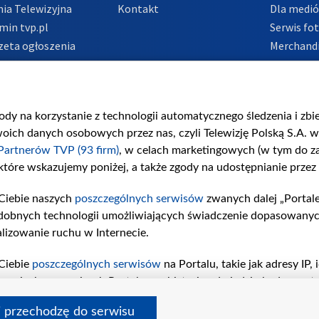
ia Telewizyjna
Kontakt
Dla medi
min tvp.pl
Serwis fo
zeta ogłoszenia
Merchandi
acje o nadawcy
Polityka 
Polityka 
nadużycio
gody na korzystanie z technologii automatycznego śledzenia i zb
ch danych osobowych przez nas, czyli Telewizję Polską S.A. w 
Partnerów TVP (93 firm)
, w celach marketingowych (w tym do 
 które wskazujemy poniżej, a także zgody na udostępnianie przez
Ciebie naszych
poszczególnych serwisów
zwanych dalej „Portal
dobnych technologii umożliwiających świadczenie dopasowanych i
lizowanie ruchu w Internecie.
Ciebie
poszczególnych serwisów
na Portalu, takie jak adresy IP
iwaniach w serwisach Portalu czy historia odwiedzin będą prze
tępujących celów i funkcji: przechowywania informacji na urząd
i przechodzę do serwisu
sonalizowanych reklam, tworzenia profilu spersonalizowanych t