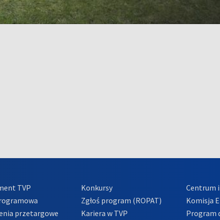
ment TVP
Konkursy
Centrum i
Programowa
Zgłoś program (ROPAT)
Komisja E
enia przetargowe
Kariera w TVP
Program d