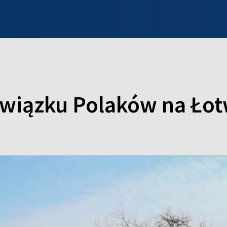
INFO WILNO
WILNO NA DZIEŃ DOBRY
PROGRAMY
ZGŁOŚ
Związku Polaków na Łot