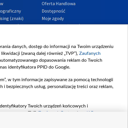
ów
Oferta Handlowa
tograficzny
Dostępność
sing (znaki)
Moje zgody
Prywatności
Procedura zgłoszeń
wewnętrznych
przeciwdziałania
m i korupcji
ierania danych, dostęp do informacji na Twoim urządzeniu
likwidacji (zwaną dalej również „TVP”),
Zaufanych
zautomatyzowanego dopasowania reklam do Twoich
 nas identyfikatora PPID do Google.
em”, w tym informacje zapisywane za pomocą technologii
 bezpiecznych usług, personalizację treści oraz reklam,
, identyfikatory Twoich urządzeń końcowych i
twarzane przez TVP,
Zaufanych Partnerów z IAB
oraz
zeniu lub dostęp do nich, wyboru podstawowych reklam,
reści, wyboru spersonalizowanych treści, pomiaru