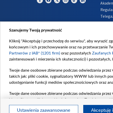
Akadem
Regula
Telega
Inform
Szanujemy Twoją prywatność
Kliknij "Akceptuję i przechodzę do serwisu", aby wyrazić z
końcowym i ich przechowywanie oraz na przetwarzanie Twoi
Partnerów z IAB* (1201 firm)
oraz pozostałych
Zaufanych 
zainteresowań i mierzenia ich skuteczności) i pozostałych,
Twoje dane osobowe zbierane podczas odwiedzania przez 
takich jak: pliki cookie, sygnalizatory WWW lub innych po
udostępnianie funkcji mediów społecznościowych oraz ana
Twoje dane osobowe zbierane podczas odwiedzania przez 
identyfikatory plików cookie, informacje o Twoich wyszuk
pozostałych
Zaufanych Partnerów TVP
dla realizacji nas
Ustawienia zaawansowane
Akceptuję 
wyboru spersonalizowanych reklam, tworzenia profilu sper