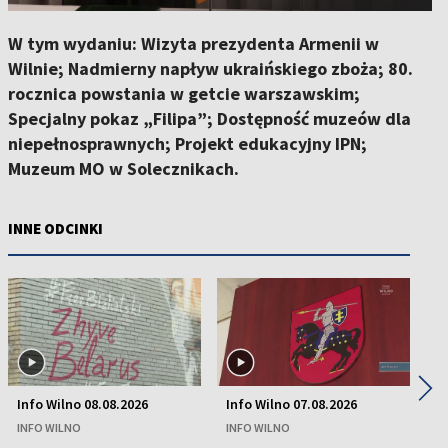
W tym wydaniu: Wizyta prezydenta Armenii w
Wilnie; Nadmierny napływ ukraińskiego zboża; 80.
rocznica powstania w getcie warszawskim;
Specjalny pokaz „Filipa”; Dostępność muzeów dla
niepełnosprawnych; Projekt edukacyjny IPN;
Muzeum MO w Solecznikach.
INNE ODCINKI
◀
▶
Info Wilno 08.08.2026
Info Wilno 07.08.2026
In
INFO WILNO
INFO WILNO
IN