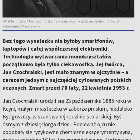
70 lat temu zmarł Jan Czochralski, nazywany ojcem współczesnej elektroniki, fot.
Politechnika Warszawska
Bez tego wynalazku nie byłoby smartfonów,
laptopów i całej współczesnej elektroniki.
Technologia wytwarzania monokryształów
początkowo była tylko ciekawostką. Jej twórca,
Jan Czochralski, jest mało znanym w ojczyźnie – a
zarazem jednym z najczęściej cytowanych polskich
uczonych. Zmarł przed 70 laty, 22 kwietnia 1953 r.
Jan Czochralski urodził się 23 października 1885 roku w
Kcyni, małym miasteczku w zaborze pruskim, niedaleko
Bydgoszczy, w szanowanej rodzinie stolarskiej. Był
ósmym z dziesięciorga dzieci. Ponieważ ojcu nie
podobały się ryzykowne chemiczne eksperymenty syna,
mający zaledwie 16 lat Jan przeniósł się do Krotoszyna,