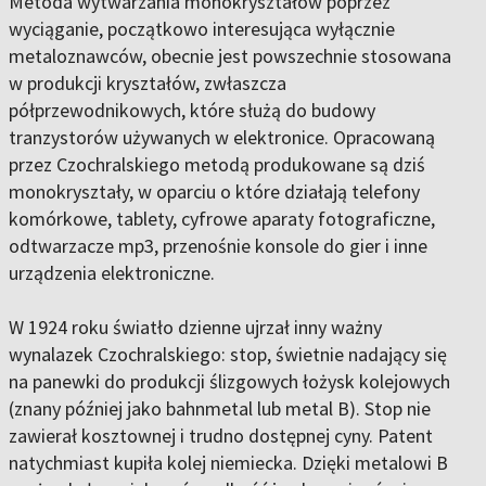
Metoda wytwarzania monokryształów poprzez
wyciąganie, początkowo interesująca wyłącznie
metaloznawców, obecnie jest powszechnie stosowana
w produkcji kryształów, zwłaszcza
półprzewodnikowych, które służą do budowy
tranzystorów używanych w elektronice. Opracowaną
przez Czochralskiego metodą produkowane są dziś
monokryształy, w oparciu o które działają telefony
komórkowe, tablety, cyfrowe aparaty fotograficzne,
odtwarzacze mp3, przenośnie konsole do gier i inne
urządzenia elektroniczne.
W 1924 roku światło dzienne ujrzał inny ważny
wynalazek Czochralskiego: stop, świetnie nadający się
na panewki do produkcji ślizgowych łożysk kolejowych
(znany później jako bahnmetal lub metal B). Stop nie
zawierał kosztownej i trudno dostępnej cyny. Patent
natychmiast kupiła kolej niemiecka. Dzięki metalowi B