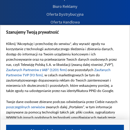
Biuro Reklamy
Oferta Dystrybucyjna
Oferta Handlowa
Dostępność
Szanujemy Twoją prywatność
Moje zgody
Kliknij "Akceptuję i przechodzę do serwisu", aby wyrazić zgody na
Procedura zgłoszeń wewnętrznych
korzystanie z technologii automatycznego śledzenia i zbierania danych,
dostęp do informacji na Twoim urządzeniu końcowym i ich
przechowywanie oraz na przetwarzanie Twoich danych osobowych przez
nas, czyli Telewizję Polską S.A. w likwidacji (zwaną dalej również „TVP”),
Zaufanych Partnerów z IAB* (1201 firm)
oraz pozostałych
Zaufanych
Partnerów TVP (93 firm)
, w celach marketingowych (w tym do
zautomatyzowanego dopasowania reklam do Twoich zainteresowań i
mierzenia ich skuteczności) i pozostałych, które wskazujemy poniżej, a
także zgody na udostępnianie przez nas identyfikatora PPID do Google.
Twoje dane osobowe zbierane podczas odwiedzania przez Ciebie naszych
poszczególnych serwisów
zwanych dalej „Portalem”, w tym informacje
zapisywane za pomocą technologii takich jak: pliki cookie, sygnalizatory
WWW lub innych podobnych technologii umożliwiających świadczenie
dopasowanych i bezpiecznych usług, personalizację treści oraz reklam,
udostępnianie funkcji mediów społecznościowych oraz analizowanie ruchu