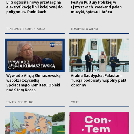
LTG ogłosiła nowy przetarg na
Festyn Kultury Polskiej w
elektryfikację linii kolejowej do
Ejszyszkach. Weekend pełen
poligonu w Rudnikach
muzyki, śpiewu i tańca
TRANSPORT I KOMUNIKACJA
TEMATY INFO WILNO
Wywiad z Alicją Klimaszewską -
Arabia Saudyjska, Pakistan i
współzałożycielką
Turcja podpisały wspólny pakt
Społecznego Komitetu Opieki
obronny
nad Starą Rossą
TEMATY INFO WILNO
ŚWIAT