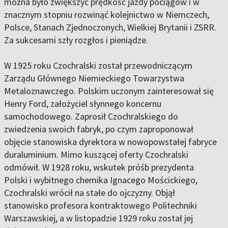
można było zwiększyć prędkość jazdy pociągów i w
znacznym stopniu rozwinąć kolejnictwo w Niemczech,
Polsce, Stanach Zjednoczonych, Wielkiej Brytanii i ZSRR.
Za sukcesami szły rozgłos i pieniądze.
W 1925 roku Czochralski został przewodniczącym
Zarządu Głównego Niemieckiego Towarzystwa
Metaloznawczego. Polskim uczonym zainteresował się
Henry Ford, założyciel słynnego koncernu
samochodowego. Zaprosił Czochralskiego do
zwiedzenia swoich fabryk, po czym zaproponował
objęcie stanowiska dyrektora w nowopowstałej fabryce
duraluminium. Mimo kuszącej oferty Czochralski
odmówił. W 1928 roku, wskutek próśb prezydenta
Polski i wybitnego chemika Ignacego Mościckiego,
Czochralski wrócił na stałe do ojczyzny. Objął
stanowisko profesora kontraktowego Politechniki
Warszawskiej, a w listopadzie 1929 roku został jej