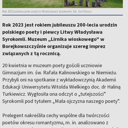
Rok 2023 jubileuszem urodzin Władysława Syrokomli, fot. Go Vilnius
Rok 2023 jest rokiem jubileuszu 200-lecia urodzin
polskiego poety i piewcy Litwy Władysława
Syrokomli. Muzeum „Lirnika wioskowego” w
Borejkowszczyźnie organizuje szereg imprez
związanych z tą rocznicą.
20 kwietnia w muzeum poety gościli uczniowie
Gimnazjum im. św. Rafała Kalinowskiego w Niemieżu.
Przybyli oni na spotkanie z wykładowczynią Akademii
Edukacji Uniwersytetu Witolda Wielkiego doc. dr Haliną
Turkiewicz. Wygłosiła ona odczyt o „tutejszości”
Syrokomli pod tytułem „Mała ojczyzna naszego poety”.
Prelegent nakreśliła cechy wspólne dla twórczości
poetów okresu romantyzmu, m. in. analizowano z