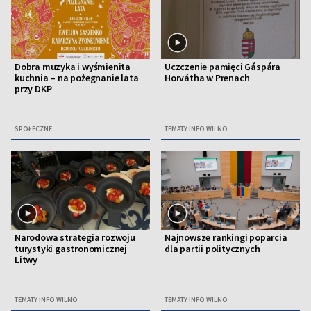
Dobra muzyka i wyśmienita
Uczczenie pamięci Gáspára
kuchnia – na pożegnanie lata
Horvátha w Prenach
przy DKP
SPOŁECZNE
TEMATY INFO WILNO
Narodowa strategia rozwoju
Najnowsze rankingi poparcia
turystyki gastronomicznej
dla partii politycznych
Litwy
TEMATY INFO WILNO
TEMATY INFO WILNO