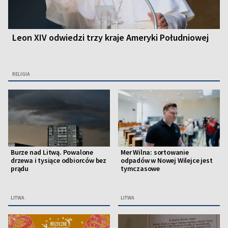
Leon XIV odwiedzi trzy kraje Ameryki Południowej
RELIGIA
Burze nad Litwą. Powalone
Mer Wilna: sortowanie
drzewa i tysiące odbiorców bez
odpadów w Nowej Wilejce jest
prądu
tymczasowe
LITWA
LITWA