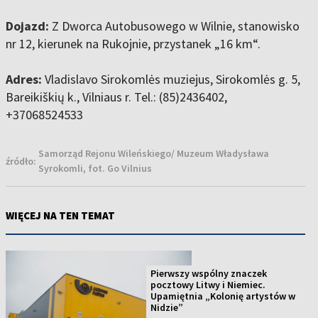
Dojazd:
Z Dworca Autobusowego w Wilnie, stanowisko
nr 12, kierunek na Rukojnie, przystanek „16 km“.
Adres:
Vladislavo Sirokomlės muziejus, Sirokomlės g. 5,
Bareikiškių k., Vilniaus r. Tel.: (85)2436402,
+37068524533
Samorząd Rejonu Wileńskiego/ Muzeum Władysława
źródło:
Syrokomli, fot. Go Vilnius
WIĘCEJ NA TEN TEMAT
Pierwszy wspólny znaczek
pocztowy Litwy i Niemiec.
Upamiętnia „Kolonię artystów w
Nidzie”