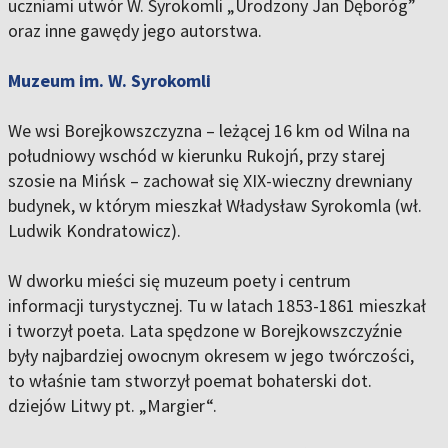
uczniami utwór W. Syrokomli „Urodzony Jan Dęboróg”
oraz inne gawędy jego autorstwa.
Muzeum im. W. Syrokomli
We wsi Borejkowszczyzna – leżącej 16 km od Wilna na
południowy wschód w kierunku Rukojń, przy starej
szosie na Mińsk – zachował się XIX-wieczny drewniany
budynek, w którym mieszkał Władysław Syrokomla (wł.
Ludwik Kondratowicz).
W dworku mieści się muzeum poety i centrum
informacji turystycznej. Tu w latach 1853-1861 mieszkał
i tworzył poeta. Lata spędzone w Borejkowszczyźnie
były najbardziej owocnym okresem w jego twórczości,
to właśnie tam stworzył poemat bohaterski dot.
dziejów Litwy pt. „Margier“.