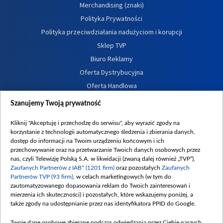
Merchandising (znaki)
Polityka Prywatności
Polityka przeciwdziałania nadużyciom i korupcji
Sklep TVP
Biuro Reklamy
Oferta Dystrybucyjna
Oferta Handlowa
Dostępność
Szanujemy Twoją prywatność
Moje zgody
Kliknij "Akceptuję i przechodzę do serwisu", aby wyrazić zgody na
Procedura zgłoszeń wewnętrznych
korzystanie z technologii automatycznego śledzenia i zbierania danych,
dostęp do informacji na Twoim urządzeniu końcowym i ich
przechowywanie oraz na przetwarzanie Twoich danych osobowych przez
nas, czyli Telewizję Polską S.A. w likwidacji (zwaną dalej również „TVP”),
Zaufanych Partnerów z IAB* (1201 firm)
oraz pozostałych
Zaufanych
Partnerów TVP (93 firm)
, w celach marketingowych (w tym do
zautomatyzowanego dopasowania reklam do Twoich zainteresowań i
mierzenia ich skuteczności) i pozostałych, które wskazujemy poniżej, a
także zgody na udostępnianie przez nas identyfikatora PPID do Google.
Twoje dane osobowe zbierane podczas odwiedzania przez Ciebie naszych