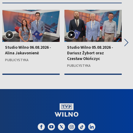
◀
▶
Studio Wilno 06.08.2026 -
Studio Wilno 05.08.2026 -
St
Alina Jakavonienė
Dariusz Żybort oraz
K
Czesław Okińczyc
H
PUBLICYSTYKA
PUBLICYSTYKA
P